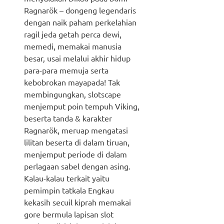
Ragnarök – dongeng legendaris
dengan naik paham perkelahian
ragil jeda getah perca dewi,
memedi, memakai manusia
besar, usai melalui akhir hidup
para-para memuja serta
kebobrokan mayapada! Tak
membingungkan, slotscape
menjemput poin tempuh Viking,
beserta tanda & karakter
Ragnarök, meruap mengatasi
lilitan beserta di dalam tiruan,
menjemput periode di dalam
perlagaan sabel dengan asing.
Kalau-kalau terkait yaitu
pemimpin tatkala Engkau
kekasih secuil kiprah memakai
gore bermula lapisan slot