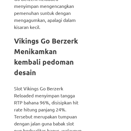
menyimpan mengencangkan
pemenuhan suntuk dengan
mengagumkan, apalagi dalam
kisaran kecil.
Vikings Go Berzerk
Menikamkan
kembali pedoman
desain
Slot Vikings Go Berzerk
Reloaded menyimpan tangga
RTP bahana 96%, disisipkan hit
rate hitung panjang 24%.
Tersebut merupakan tumpuan
dengan jalan guna babak slot
nun berkualitas bagus, walaupun