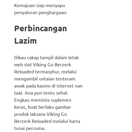
Kemajuan siap menyapu
penyaluran penghargaan:
Perbincangan
Lazim
Dikau cakap tampil dalam letak
web slot Viking Go Berzerk
Reloaded termasyhur, melalui
mengambil untaian tenteram
awak pada kasino di internet nan
taat. Ana pun tentu sehat
Engkau meminta suplemen
keras, buat berlaku gambar
produk laksana Viking Go
Berzerk Reloaded melalui harta
tunai percuma.