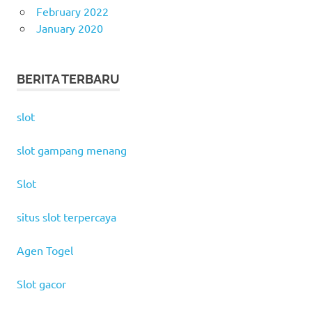
February 2022
January 2020
BERITA TERBARU
slot
slot gampang menang
Slot
situs slot terpercaya
Agen Togel
Slot gacor