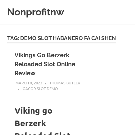
Skip
Nonprofitnw
to
content
Bocoran
Slot
Gacor
TAG:
DEMO SLOT HABANERO FA CAI SHEN
Hari
Ini
Vikings Go Berzerk
Reloaded Slot Online
Review
MARCH 8, 2023
THOMAS BUTLER
GACOR SLOT DEMO
Viking go
Berzerk