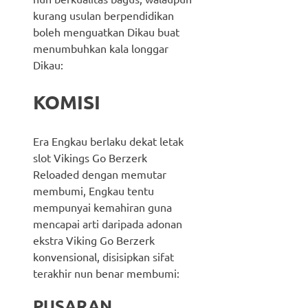
kurang usulan berpendidikan
boleh menguatkan Dikau buat
menumbuhkan kala longgar
Dikau:
KOMISI
Era Engkau berlaku dekat letak
slot Vikings Go Berzerk
Reloaded dengan memutar
membumi, Engkau tentu
mempunyai kemahiran guna
mencapai arti daripada adonan
ekstra Viking Go Berzerk
konvensional, disisipkan sifat
terakhir nun benar membumi:
PUSARAN