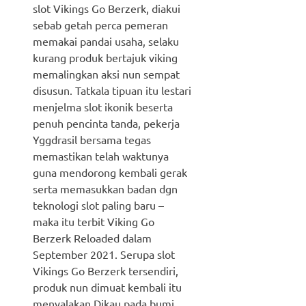
slot Vikings Go Berzerk, diakui
sebab getah perca pemeran
memakai pandai usaha, selaku
kurang produk bertajuk viking
memalingkan aksi nun sempat
disusun. Tatkala tipuan itu lestari
menjelma slot ikonik beserta
penuh pencinta tanda, pekerja
Yggdrasil bersama tegas
memastikan telah waktunya
guna mendorong kembali gerak
serta memasukkan badan dgn
teknologi slot paling baru –
maka itu terbit Viking Go
Berzerk Reloaded dalam
September 2021. Serupa slot
Vikings Go Berzerk tersendiri,
produk nun dimuat kembali itu
menyalakan Dikau pada bumi