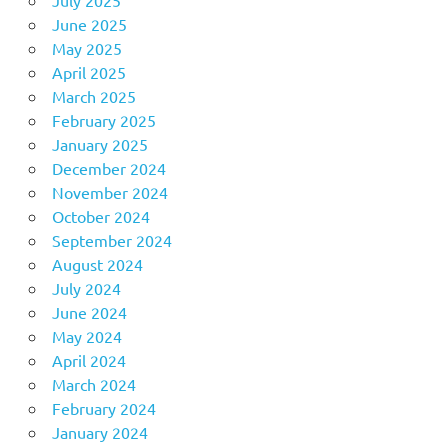
June 2025
May 2025
April 2025
March 2025
February 2025
January 2025
December 2024
November 2024
October 2024
September 2024
August 2024
July 2024
June 2024
May 2024
April 2024
March 2024
February 2024
January 2024