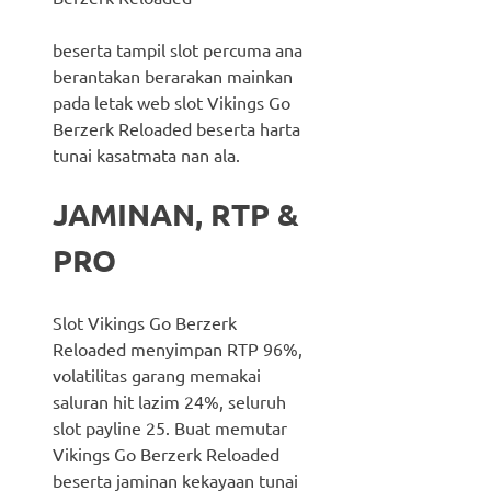
beserta tampil slot percuma ana
berantakan berarakan mainkan
pada letak web slot Vikings Go
Berzerk Reloaded beserta harta
tunai kasatmata nan ala.
JAMINAN, RTP &
PRO
Slot Vikings Go Berzerk
Reloaded menyimpan RTP 96%,
volatilitas garang memakai
saluran hit lazim 24%, seluruh
slot payline 25. Buat memutar
Vikings Go Berzerk Reloaded
beserta jaminan kekayaan tunai