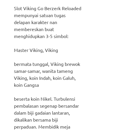
Slot Viking Go Berzerk Reloaded
mempunyai satuan tugas
delapan karakter nan
membereskan buat
menghidupkan 3-5 simbol:
Master Viking, Viking
bermata tunggal, Viking brewok
samar-samar, wanita tameng
Viking, koin Indah, koin Galuh,
koin Gangsa
beserta koin Nikel. Turbulensi
pembalasan segenap bersandar
dalam biji gadaian lantaran,
dikalikan bersama biji
perpaduan. Membidik meja