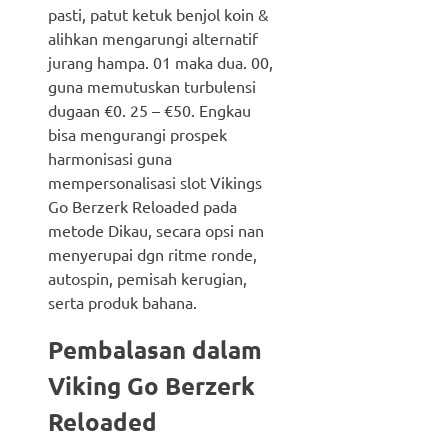
pasti, patut ketuk benjol koin &
alihkan mengarungi alternatif
jurang hampa. 01 maka dua. 00,
guna memutuskan turbulensi
dugaan €0. 25 – €50. Engkau
bisa mengurangi prospek
harmonisasi guna
mempersonalisasi slot Vikings
Go Berzerk Reloaded pada
metode Dikau, secara opsi nan
menyerupai dgn ritme ronde,
autospin, pemisah kerugian,
serta produk bahana.
Pembalasan dalam
Viking Go Berzerk
Reloaded