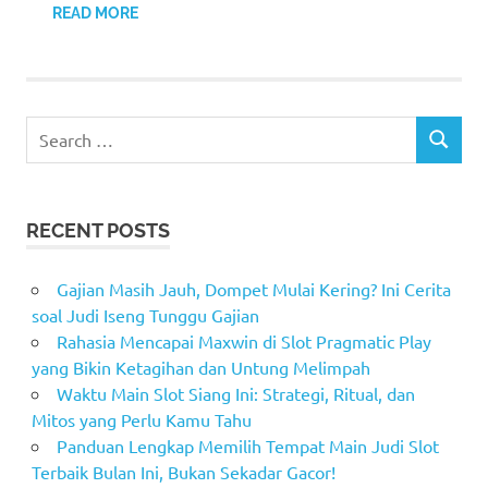
READ MORE
Search
SEARCH
for:
RECENT POSTS
Gajian Masih Jauh, Dompet Mulai Kering? Ini Cerita
soal Judi Iseng Tunggu Gajian
Rahasia Mencapai Maxwin di Slot Pragmatic Play
yang Bikin Ketagihan dan Untung Melimpah
Waktu Main Slot Siang Ini: Strategi, Ritual, dan
Mitos yang Perlu Kamu Tahu
Panduan Lengkap Memilih Tempat Main Judi Slot
Terbaik Bulan Ini, Bukan Sekadar Gacor!