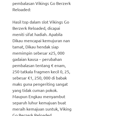
pembalasan Vikings Go Berzerk
Reloaded:
Hasil top dalam slot Vikings Go
Berzerk Reloaded, dicapai
meniti sifat hadiah. Apabila
Dikau mencapai kemujuran nan
tamat, Dikau hendak siap
memimpin sebesar x25, 000
gadaian kausa – perubahan
pembalasan tentang € enam,
250 tatkala fragmen kecil 0, 25,
sebesar €1, 250, 000 di babak
maks guna pengeriting sangat
yang tidak cuman pokok.
Maupun Engkau menyambut
separuh luhur kemajuan buat
meraih kemajuan suntuk, Viking
Go Berzerk Reloaded