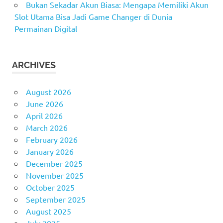
Bukan Sekadar Akun Biasa: Mengapa Memiliki Akun
Slot Utama Bisa Jadi Game Changer di Dunia
Permainan Digital
ARCHIVES
August 2026
June 2026
April 2026
March 2026
February 2026
January 2026
December 2025
November 2025
October 2025
September 2025
August 2025
July 2025