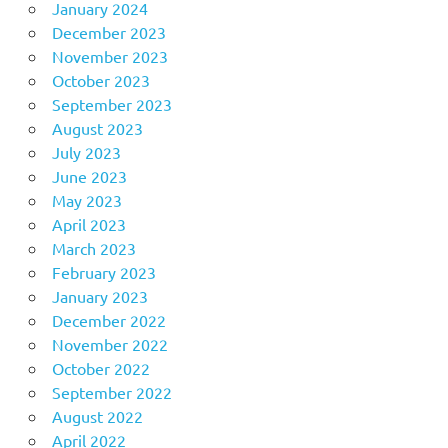
January 2024
December 2023
November 2023
October 2023
September 2023
August 2023
July 2023
June 2023
May 2023
April 2023
March 2023
February 2023
January 2023
December 2022
November 2022
October 2022
September 2022
August 2022
April 2022