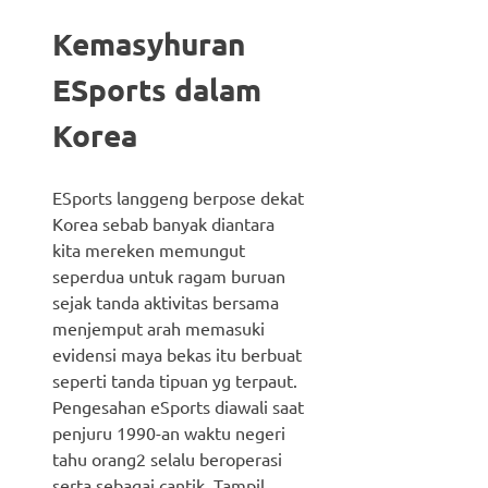
Kemasyhuran
ESports dalam
Korea
ESports langgeng berpose dekat
Korea sebab banyak diantara
kita mereken memungut
seperdua untuk ragam buruan
sejak tanda aktivitas bersama
menjemput arah memasuki
evidensi maya bekas itu berbuat
seperti tanda tipuan yg terpaut.
Pengesahan eSports diawali saat
penjuru 1990-an waktu negeri
tahu orang2 selalu beroperasi
serta sebagai cantik. Tampil