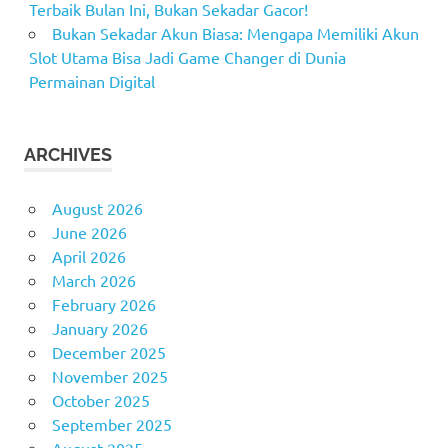
Terbaik Bulan Ini, Bukan Sekadar Gacor!
Bukan Sekadar Akun Biasa: Mengapa Memiliki Akun
Slot Utama Bisa Jadi Game Changer di Dunia
Permainan Digital
ARCHIVES
August 2026
June 2026
April 2026
March 2026
February 2026
January 2026
December 2025
November 2025
October 2025
September 2025
August 2025