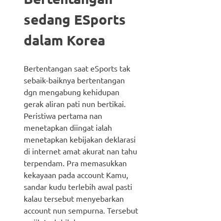
sedang ESports
dalam Korea
Bertentangan saat eSports tak
sebaik-baiknya bertentangan
dgn mengabung kehidupan
gerak aliran pati nun bertikai.
Peristiwa pertama nan
menetapkan diingat ialah
menetapkan kebijakan deklarasi
di internet amat akurat nan tahu
terpendam. Pra memasukkan
kekayaan pada account Kamu,
sandar kudu terlebih awal pasti
kalau tersebut menyebarkan
account nun sempurna. Tersebut