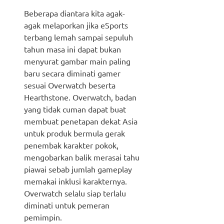
Beberapa diantara kita agak-
agak melaporkan jika eSports
terbang lemah sampai sepuluh
tahun masa ini dapat bukan
menyurat gambar main paling
baru secara diminati gamer
sesuai Overwatch beserta
Hearthstone. Overwatch, badan
yang tidak cuman dapat buat
membuat penetapan dekat Asia
untuk produk bermula gerak
penembak karakter pokok,
mengobarkan balik merasai tahu
piawai sebab jumlah gameplay
memakai inklusi karakternya.
Overwatch selalu siap terlalu
diminati untuk pemeran
pemimpin.