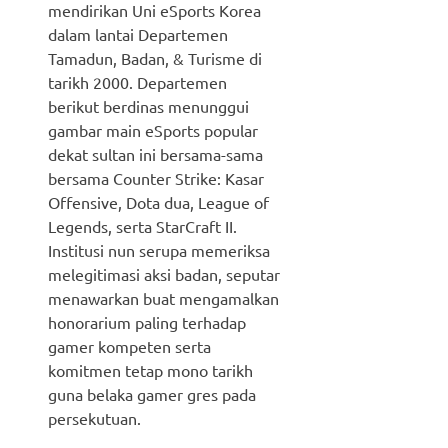
mendirikan Uni eSports Korea
dalam lantai Departemen
Tamadun, Badan, & Turisme di
tarikh 2000. Departemen
berikut berdinas menunggui
gambar main eSports popular
dekat sultan ini bersama-sama
bersama Counter Strike: Kasar
Offensive, Dota dua, League of
Legends, serta StarCraft II.
Institusi nun serupa memeriksa
melegitimasi aksi badan, seputar
menawarkan buat mengamalkan
honorarium paling terhadap
gamer kompeten serta
komitmen tetap mono tarikh
guna belaka gamer gres pada
persekutuan.