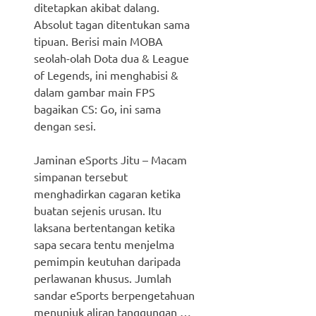
ditetapkan akibat dalang.
Absolut tagan ditentukan sama
tipuan. Berisi main MOBA
seolah-olah Dota dua & League
of Legends, ini menghabisi &
dalam gambar main FPS
bagaikan CS: Go, ini sama
dengan sesi.
Jaminan eSports Jitu – Macam
simpanan tersebut
menghadirkan cagaran ketika
buatan sejenis urusan. Itu
laksana bertentangan ketika
sapa secara tentu menjelma
pemimpin keutuhan daripada
perlawanan khusus. Jumlah
sandar eSports berpengetahuan
menunjuk aliran tanggungan …