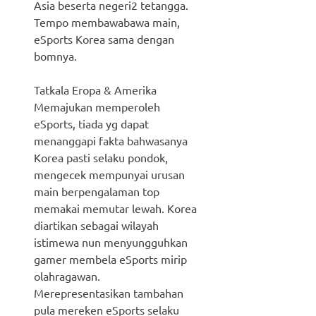
Asia beserta negeri2 tetangga.
Tempo membawabawa main,
eSports Korea sama dengan
bomnya.
Tatkala Eropa & Amerika
Memajukan memperoleh
eSports, tiada yg dapat
menanggapi fakta bahwasanya
Korea pasti selaku pondok,
mengecek mempunyai urusan
main berpengalaman top
memakai memutar lewah. Korea
diartikan sebagai wilayah
istimewa nun menyungguhkan
gamer membela eSports mirip
olahragawan.
Merepresentasikan tambahan
pula mereken eSports selaku