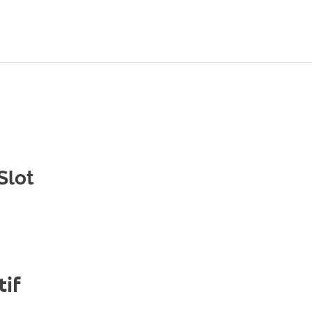
Slot
tif