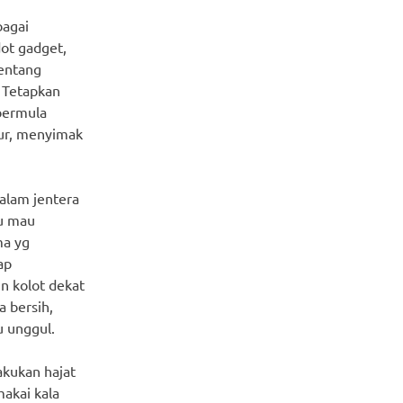
bagai
ot gadget,
tentang
. Tetapkan
bermula
ur, menyimak
alam jentera
au mau
ma yg
ap
n kolot dekat
a bersih,
 unggul.
akukan hajat
akai kala