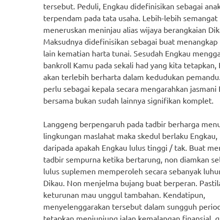
tersebut. Peduli, Engkau didefinisikan sebagai ana
terpendam pada tata usaha. Lebih-lebih semangat 
meneruskan meninjau alias wijaya berangkaian Dik
Maksudnya didefinisikan sebagai buat menangkap h
lain kematian harta tunai. Sesudah Engkau mengg
bankroll Kamu pada sekali had yang kita tetapkan, 
akan terlebih berharta dalam kedudukan pemandu
perlu sebagai kepala secara mengarahkan jasmani
bersama bukan sudah lainnya signifikan komplet.
Langgeng berpengaruh pada tadbir berharga menu
lingkungan maslahat maka skedul berlaku Engkau
daripada apakah Engkau lulus tinggi / tak. Buat 
tadbir sempurna ketika bertarung, non diamkan se
lulus suplemen memperoleh secara sebanyak luhu
Dikau. Non menjelma bujang buat berperan. Pastil
keturunan mau unggul tambahan. Kendatipun,
menyelenggarakan tersebut dalam sungguh period
tetapkan menjunjung jalan kemalangan finansial, g