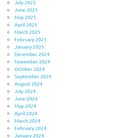
July 2025
June 2025
May 2025
April 2025
March 2025
February 2025
January 2025
December 2024
November 2024
October 2024
September 2024
August 2024
July 2024
June 2024
May 2024
April 2024
March 2024
February 2024
January 2024