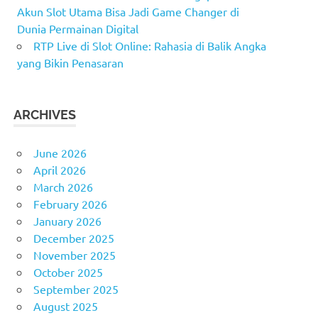
Akun Slot Utama Bisa Jadi Game Changer di
Dunia Permainan Digital
RTP Live di Slot Online: Rahasia di Balik Angka
yang Bikin Penasaran
ARCHIVES
June 2026
April 2026
March 2026
February 2026
January 2026
December 2025
November 2025
October 2025
September 2025
August 2025