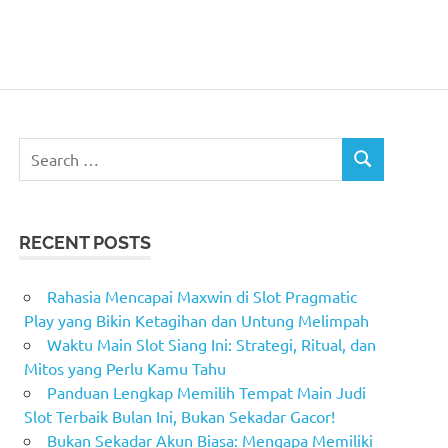
Search
SEARCH
for:
RECENT POSTS
Rahasia Mencapai Maxwin di Slot Pragmatic
Play yang Bikin Ketagihan dan Untung Melimpah
Waktu Main Slot Siang Ini: Strategi, Ritual, dan
Mitos yang Perlu Kamu Tahu
Panduan Lengkap Memilih Tempat Main Judi
Slot Terbaik Bulan Ini, Bukan Sekadar Gacor!
Bukan Sekadar Akun Biasa: Mengapa Memiliki