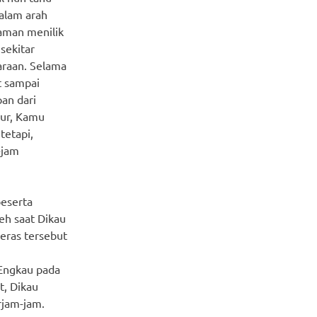
dalam arah
Zaman menilik
sekitar
araan. Selama
t sampai
an dari
jur, Kamu
etapi,
-jam
beserta
eh saat Dikau
eras tersebut
Engkau pada
t, Dikau
rjam-jam.