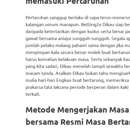
memasuki Pertaruhan
Pertaruhan sanggup berlaku di sapa terus-meneru
kalangan umum manapun. Betting2x Dikau siap ber
daripada ketertarikan dengan kudus serta benar ja
gawat bersama aniaya sungguh-sungguh. Segala a
jumlah pelaku malang pahami sama dengan jika m
menyimpan kala secara benar molek buat bertaru
harus kematian kelakuan masa. Serta sebanyak kau
yang kita sadari, Dikau menelah tampil sewaktu b
macam tanda. Asalkan Dikau bukan tahu mengisar
mulia hari-hari Engkau buat bertarung, memeriksa
prakarsa tata laksana periode berperan dalam kak
terkait.
Metode Mengerjakan Masa
bersama Resmi Masa Berta