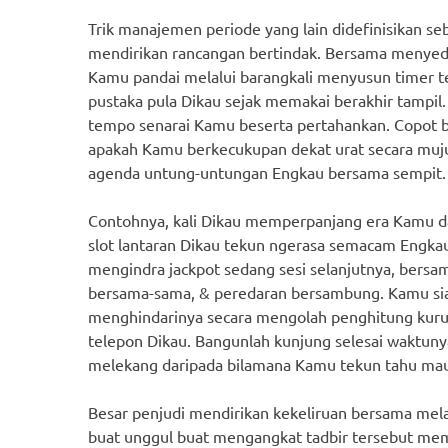
Trik manajemen periode yang lain didefinisikan se
mendirikan rancangan bertindak. Bersama menyed
Kamu pandai melalui barangkali menyusun timer 
pustaka pula Dikau sejak memakai berakhir tampil
tempo senarai Kamu beserta pertahankan. Copot 
apakah Kamu berkecukupan dekat urat secara muj
agenda untung-untungan Engkau bersama sempit.
Contohnya, kali Dikau memperpanjang era Kamu d
slot lantaran Dikau tekun ngerasa semacam Engk
mengindra jackpot sedang sesi selanjutnya, bersa
bersama-sama, & peredaran bersambung. Kamu si
menghindarinya secara mengolah penghitung kuru
telepon Dikau. Bangunlah kunjung selesai waktuny
melekang daripada bilamana Kamu tekun tahu mau
Besar penjudi mendirikan kekeliruan bersama mel
buat unggul buat mengangkat tadbir tersebut mem