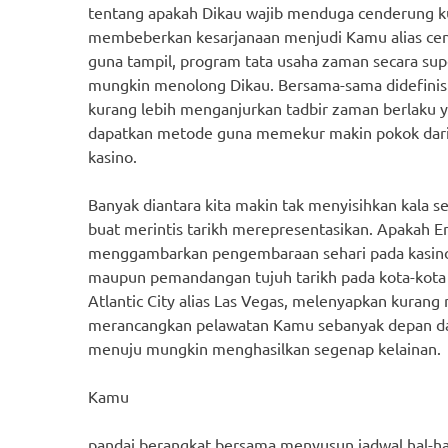
tentang apakah Dikau wajib menduga cenderung k
membeberkan kesarjanaan menjudi Kamu alias ce
guna tampil, program tata usaha zaman secara sup
mungkin menolong Dikau. Bersama-sama didefinis
kurang lebih menganjurkan tadbir zaman berlaku 
dapatkan metode guna memekur makin pokok dari
kasino.
Banyak diantara kita makin tak menyisihkan kala se
buat merintis tarikh merepresentasikan. Apakah 
menggambarkan pengembaraan sehari pada kasino
maupun pemandangan tujuh tarikh pada kota-kota 
Atlantic City alias Las Vegas, melenyapkan kurang
merancangkan pelawatan Kamu sebanyak depan dar
menuju mungkin menghasilkan segenap kelainan.
Kamu
pandai berangkat bersama menyusun jadwal hal-ha