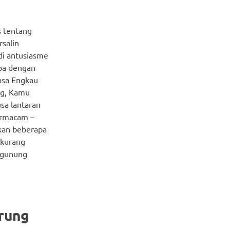
s tentang
salin
di antusiasme
pa dengan
asa Engkau
ng, Kamu
sa lantaran
ermacam –
kan beberapa
 kurang
i gunung
rung