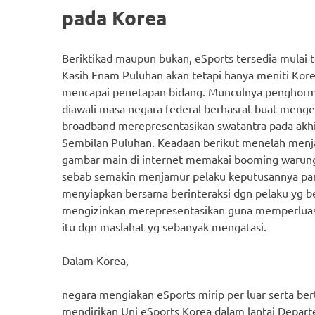
pada Korea
Beriktikad maupun bukan, eSports tersedia mulai
Kasih Enam Puluhan akan tetapi hanya meniti Kor
mencapai penetapan bidang. Munculnya penghorm
diawali masa negara federal berhasrat buat menge
broadband merepresentasikan swatantra pada akh
Sembilan Puluhan. Keadaan berikut menelah menj
gambar main di internet memakai booming warun
sebab semakin menjamur pelaku keputusannya pa
menyiapkan bersama berinteraksi dgn pelaku yg be
mengizinkan merepresentasikan guna memperlu
itu dgn maslahat yg sebanyak mengatasi.
Dalam Korea,
negara mengiakan eSports mirip per luar serta ber
mendirikan Uni eSports Korea dalam lantai Depar