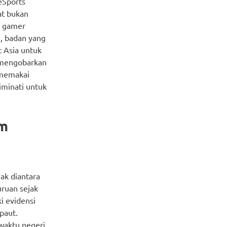
eSports
at bukan
i gamer
, badan yang
 Asia untuk
 mengobarkan
 memakai
diminati untuk
am
ak diantara
ruan sejak
i evidensi
paut.
waktu negeri