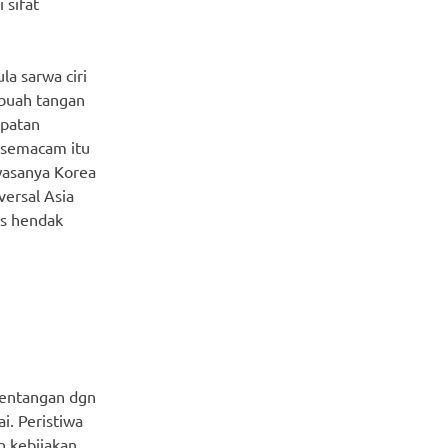
 sifat
la sarwa ciri
 buah tangan
mpatan
 semacam itu
wasanya Korea
versal Asia
rts hendak
tentangan dgn
i. Peristiwa
n kebijakan