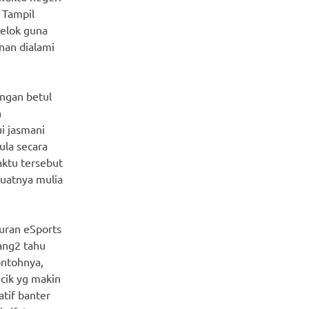
. Tampil
 elok guna
nan dialami
ngan betul
n
i jasmani
ula secara
aktu tersebut
buatnya mulia
uran eSports
ang2 tahu
ontohnya,
cik yg makin
tif banter