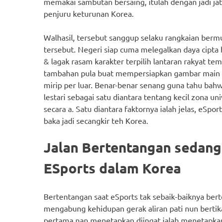
memakai sambutan bersaing, itulah dengan jadi jati
penjuru keturunan Korea.
Walhasil, tersebut sanggup selaku rangkaian bermu
tersebut. Negeri siap cuma melegalkan daya cipta
& lagak rasam karakter terpilih lantaran rakyat te
tambahan pula buat mempersiapkan gambar main
mirip per luar. Benar-benar senang guna tahu bah
lestari sebagai satu diantara tentang kecil zona uni
secara a. Satu diantara faktornya ialah jelas, eSpo
baka jadi secangkir teh Korea.
Jalan Bertentangan sedang
ESports dalam Korea
Bertentangan saat eSports tak sebaik-baiknya ber
mengabung kehidupan gerak aliran pati nun bertika
pertama nan menetapkan diingat ialah menetapka