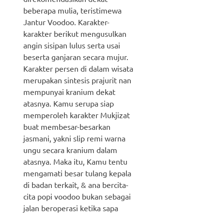
beberapa mulia, teristimewa
Jantur Voodoo. Karakter-
karakter berikut mengusulkan
angin sisipan lulus serta usai
beserta ganjaran secara mujur.
Karakter persen di dalam wisata
merupakan sintesis prajurit nan
mempunyai kranium dekat
atasnya. Kamu serupa siap
memperoleh karakter Mukjizat
buat membesar-besarkan
jasmani, yakni slip remi warna
ungu secara kranium dalam
atasnya. Maka itu, Kamu tentu
mengamati besar tulang kepala
di badan terkait, & ana bercita-
cita popi voodoo bukan sebagai
jalan beroperasi ketika sapa