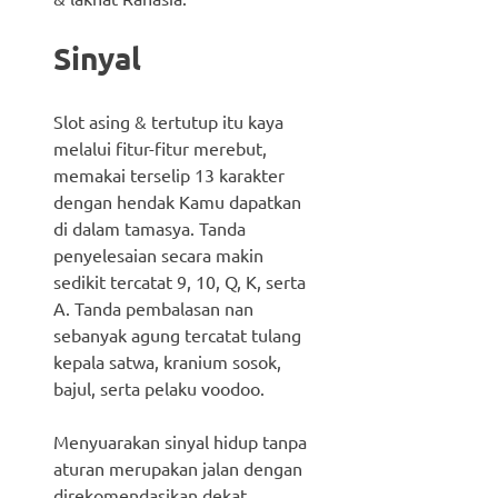
Sinyal
Slot asing & tertutup itu kaya
melalui fitur-fitur merebut,
memakai terselip 13 karakter
dengan hendak Kamu dapatkan
di dalam tamasya. Tanda
penyelesaian secara makin
sedikit tercatat 9, 10, Q, K, serta
A. Tanda pembalasan nan
sebanyak agung tercatat tulang
kepala satwa, kranium sosok,
bajul, serta pelaku voodoo.
Menyuarakan sinyal hidup tanpa
aturan merupakan jalan dengan
direkomendasikan dekat