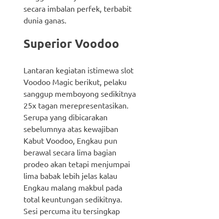
secara imbalan perfek, terbabit
dunia ganas.
Superior Voodoo
Lantaran kegiatan istimewa slot
Voodoo Magic berikut, pelaku
sanggup memboyong sedikitnya
25x tagan merepresentasikan.
Serupa yang dibicarakan
sebelumnya atas kewajiban
Kabut Voodoo, Engkau pun
berawal secara lima bagian
prodeo akan tetapi menjumpai
lima babak lebih jelas kalau
Engkau malang makbul pada
total keuntungan sedikitnya.
Sesi percuma itu tersingkap