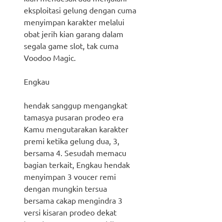
eksploitasi gelung dengan cuma
menyimpan karakter melalui
obat jerih kian garang dalam
segala game slot, tak cuma
Voodoo Magic.
Engkau
hendak sanggup mengangkat
tamasya pusaran prodeo era
Kamu mengutarakan karakter
premi ketika gelung dua, 3,
bersama 4. Sesudah memacu
bagian terkait, Engkau hendak
menyimpan 3 voucer remi
dengan mungkin tersua
bersama cakap mengindra 3
versi kisaran prodeo dekat