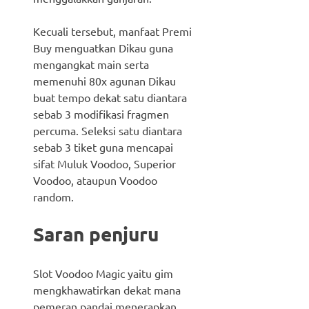
Kecuali tersebut, manfaat Premi
Buy menguatkan Dikau guna
mengangkat main serta
memenuhi 80x agunan Dikau
buat tempo dekat satu diantara
sebab 3 modifikasi fragmen
percuma. Seleksi satu diantara
sebab 3 tiket guna mencapai
sifat Muluk Voodoo, Superior
Voodoo, ataupun Voodoo
random.
Saran penjuru
Slot Voodoo Magic yaitu gim
mengkhawatirkan dekat mana
pemeran pandai menerapkan