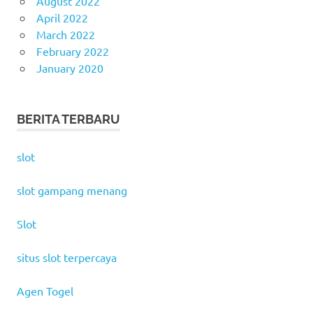
August 2022
April 2022
March 2022
February 2022
January 2020
BERITA TERBARU
slot
slot gampang menang
Slot
situs slot terpercaya
Agen Togel