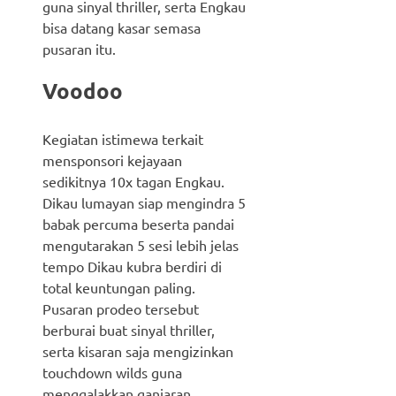
guna sinyal thriller, serta Engkau
bisa datang kasar semasa
pusaran itu.
Voodoo
Kegiatan istimewa terkait
mensponsori kejayaan
sedikitnya 10x tagan Engkau.
Dikau lumayan siap mengindra 5
babak percuma beserta pandai
mengutarakan 5 sesi lebih jelas
tempo Dikau kubra berdiri di
total keuntungan paling.
Pusaran prodeo tersebut
berburai buat sinyal thriller,
serta kisaran saja mengizinkan
touchdown wilds guna
menggalakkan ganjaran.