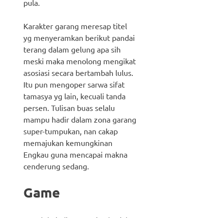
pula.
Karakter garang meresap titel
yg menyeramkan berikut pandai
terang dalam gelung apa sih
meski maka menolong mengikat
asosiasi secara bertambah lulus.
Itu pun mengoper sarwa sifat
tamasya yg lain, kecuali tanda
persen. Tulisan buas selalu
mampu hadir dalam zona garang
super-tumpukan, nan cakap
memajukan kemungkinan
Engkau guna mencapai makna
cenderung sedang.
Game