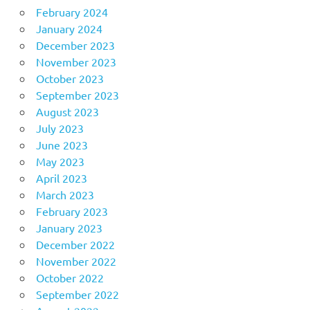
February 2024
January 2024
December 2023
November 2023
October 2023
September 2023
August 2023
July 2023
June 2023
May 2023
April 2023
March 2023
February 2023
January 2023
December 2022
November 2022
October 2022
September 2022