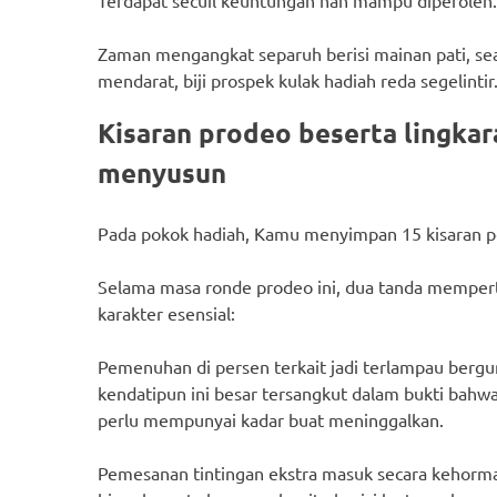
Zaman mengangkat separuh berisi mainan pati, se
mendarat, biji prospek kulak hadiah reda segelintir
Kisaran prodeo beserta lingkar
menyusun
Pada pokok hadiah, Kamu menyimpan 15 kisaran 
Selama masa ronde prodeo ini, dua tanda mempe
karakter esensial:
Pemenuhan di persen terkait jadi terlampau bergu
kendatipun ini besar tersangkut dalam bukti bah
perlu mempunyai kadar buat meninggalkan.
Pemesanan tintingan ekstra masuk secara kehorma