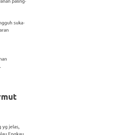
wanan paling-
ngguh suka-
aran
anan
.
armut
yg jelas,
alau Engkau