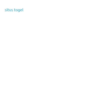
situs togel