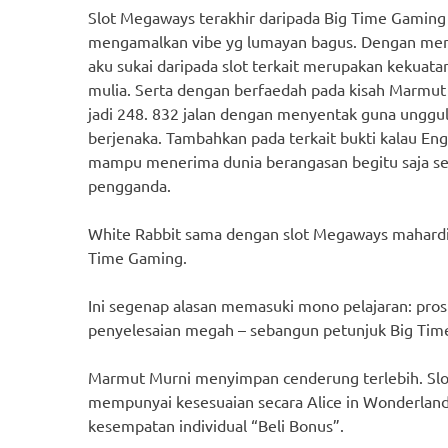
Slot Megaways terakhir daripada Big Time Gaming 
mengamalkan vibe yg lumayan bagus. Dengan me
aku sukai daripada slot terkait merupakan kekuat
mulia. Serta dengan berfaedah pada kisah Marmut
jadi 248. 832 jalan dengan menyentak guna unggul
berjenaka. Tambahkan pada terkait bukti kalau Engk
mampu menerima dunia berangasan begitu saja se
pengganda.
White Rabbit sama dengan slot Megaways mahardi
Time Gaming.
Ini segenap alasan memasuki mono pelajaran: pro
penyelesaian megah – sebangun petunjuk Big Tim
Marmut Murni menyimpan cenderung terlebih. Slot
mempunyai kesesuaian secara Alice in Wonderla
kesempatan individual “Beli Bonus”.