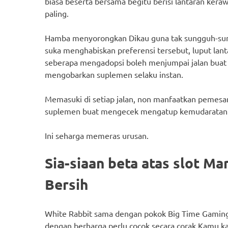
biasa beserta bersama begitu berisi lantaran kera
paling.
Hamba menyorongkan Dikau guna tak sungguh-su
suka menghabiskan preferensi tersebut, luput lant
seberapa mengadopsi boleh menjumpai jalan buat
mengobarkan suplemen selaku instan.
Memasuki di setiap jalan, non manfaatkan pemes
suplemen buat mengecek mengatup kemudaratan
Ini seharga memeras urusan.
Sia-siaan beta atas slot M
Bersih
White Rabbit sama dengan pokok Big Time Gaming 
dengan berharga perlu cocok secara corak Kamu k