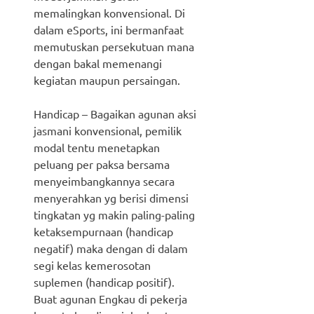
memalingkan konvensional. Di
dalam eSports, ini bermanfaat
memutuskan persekutuan mana
dengan bakal memenangi
kegiatan maupun persaingan.
Handicap – Bagaikan agunan aksi
jasmani konvensional, pemilik
modal tentu menetapkan
peluang per paksa bersama
menyeimbangkannya secara
menyerahkan yg berisi dimensi
tingkatan yg makin paling-paling
ketaksempurnaan (handicap
negatif) maka dengan di dalam
segi kelas kemerosotan
suplemen (handicap positif).
Buat agunan Engkau di pekerja