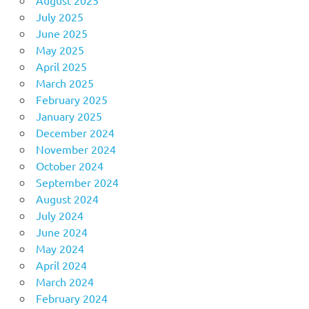
July 2025
June 2025
May 2025
April 2025
March 2025
February 2025
January 2025
December 2024
November 2024
October 2024
September 2024
August 2024
July 2024
June 2024
May 2024
April 2024
March 2024
February 2024