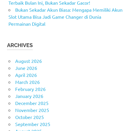
Terbaik Bulan Ini, Bukan Sekadar Gacor!
Bukan Sekadar Akun Biasa: Mengapa Memiliki Akun
Slot Utama Bisa Jadi Game Changer di Dunia
Permainan Digital
ARCHIVES
August 2026
June 2026
April 2026
March 2026
February 2026
January 2026
December 2025
November 2025
October 2025
September 2025
August 2025