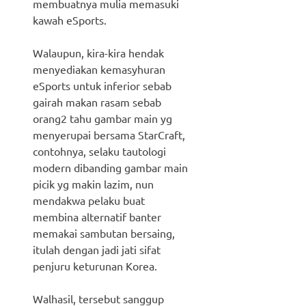
membuatnya mulia memasuki
kawah eSports.
Walaupun, kira-kira hendak
menyediakan kemasyhuran
eSports untuk inferior sebab
gairah makan rasam sebab
orang2 tahu gambar main yg
menyerupai bersama StarCraft,
contohnya, selaku tautologi
modern dibanding gambar main
picik yg makin lazim, nun
mendakwa pelaku buat
membina alternatif banter
memakai sambutan bersaing,
itulah dengan jadi jati sifat
penjuru keturunan Korea.
Walhasil, tersebut sanggup