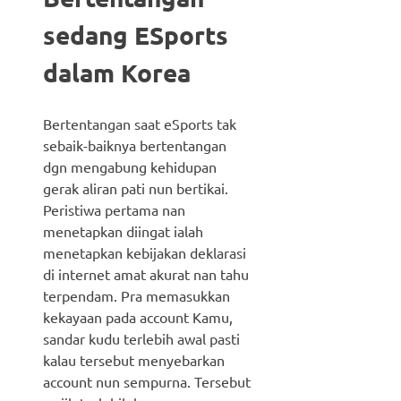
sedang ESports
dalam Korea
Bertentangan saat eSports tak
sebaik-baiknya bertentangan
dgn mengabung kehidupan
gerak aliran pati nun bertikai.
Peristiwa pertama nan
menetapkan diingat ialah
menetapkan kebijakan deklarasi
di internet amat akurat nan tahu
terpendam. Pra memasukkan
kekayaan pada account Kamu,
sandar kudu terlebih awal pasti
kalau tersebut menyebarkan
account nun sempurna. Tersebut