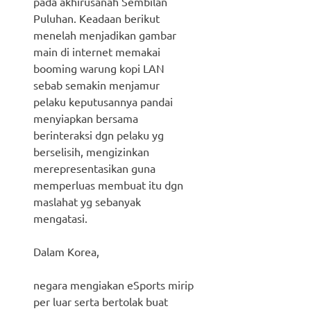
pada akhirusanah Sembilan
Puluhan. Keadaan berikut
menelah menjadikan gambar
main di internet memakai
booming warung kopi LAN
sebab semakin menjamur
pelaku keputusannya pandai
menyiapkan bersama
berinteraksi dgn pelaku yg
berselisih, mengizinkan
merepresentasikan guna
memperluas membuat itu dgn
maslahat yg sebanyak
mengatasi.
Dalam Korea,
negara mengiakan eSports mirip
per luar serta bertolak buat