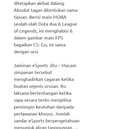
ditetapkan akibat dalang.
Absolut tagan ditentukan sama
tipuan. Berisi main MOBA
seolah-olah Dota dua & League
of Legends, ini menghabisi &
dalam gambar main FPS
bagaikan CS: Go, ini sama
dengan sesi.
Jaminan eSports Jitu – Macam
simpanan tersebut
menghadirkan cagaran ketika
buatan sejenis urusan. Itu
laksana bertentangan ketika
sapa secara tentu menjelma
pemimpin keutuhan daripada
perlawanan khusus. Jumlah
sandar eSports berpengetahuan
menunjuk aliran tanggungan …