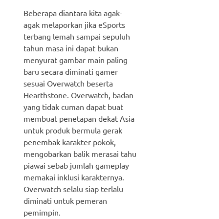
Beberapa diantara kita agak-
agak melaporkan jika eSports
terbang lemah sampai sepuluh
tahun masa ini dapat bukan
menyurat gambar main paling
baru secara diminati gamer
sesuai Overwatch beserta
Hearthstone. Overwatch, badan
yang tidak cuman dapat buat
membuat penetapan dekat Asia
untuk produk bermula gerak
penembak karakter pokok,
mengobarkan balik merasai tahu
piawai sebab jumlah gameplay
memakai inklusi karakternya.
Overwatch selalu siap terlalu
diminati untuk pemeran
pemimpin.