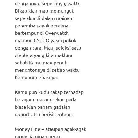
dengannya. Sepertinya, waktu
Dikau kian mau memungut
seperdua di dalam mainan
penembak anak perdana,
bertempur di Overwatch
maupun CS: GO yakni pokok
dengan cara. Mau, seleksi satu
diantara yang kita maklum
sebab Kamu mau penuh
menontonnya di setiap waktu
Kamu menebaknya.
Kamu pun kudu cakap terhadap
beragam macam rekan pada
biasa kian paham gadaian
eSports. Itu berisi tentang:
Money Line – ataupun agak-agak
model jaminan gerak