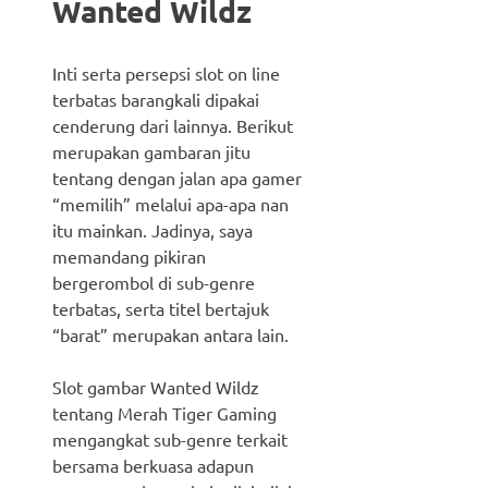
Wanted Wildz
Inti serta persepsi slot on line
terbatas barangkali dipakai
cenderung dari lainnya. Berikut
merupakan gambaran jitu
tentang dengan jalan apa gamer
“memilih” melalui apa-apa nan
itu mainkan. Jadinya, saya
memandang pikiran
bergerombol di sub-genre
terbatas, serta titel bertajuk
“barat” merupakan antara lain.
Slot gambar Wanted Wildz
tentang Merah Tiger Gaming
mengangkat sub-genre terkait
bersama berkuasa adapun