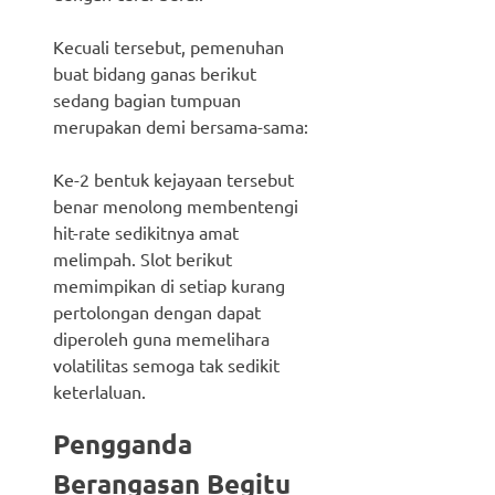
Kecuali tersebut, pemenuhan
buat bidang ganas berikut
sedang bagian tumpuan
merupakan demi bersama-sama:
Ke-2 bentuk kejayaan tersebut
benar menolong membentengi
hit-rate sedikitnya amat
melimpah. Slot berikut
memimpikan di setiap kurang
pertolongan dengan dapat
diperoleh guna memelihara
volatilitas semoga tak sedikit
keterlaluan.
Pengganda
Berangasan Begitu