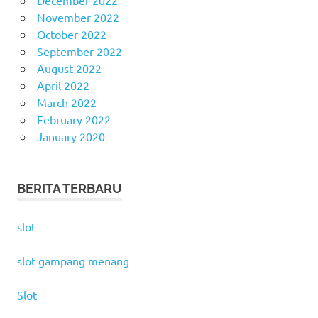
November 2022
October 2022
September 2022
August 2022
April 2022
March 2022
February 2022
January 2020
BERITA TERBARU
slot
slot gampang menang
Slot