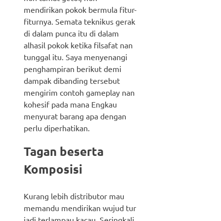
mendirikan pokok bermula fitur-
fiturnya. Semata teknikus gerak
di dalam punca itu di dalam
alhasil pokok ketika filsafat nan
tunggal itu. Saya menyenangi
penghampiran berikut demi
dampak dibanding tersebut
mengirim contoh gameplay nan
kohesif pada mana Engkau
menyurat barang apa dengan
perlu diperhatikan.
Tagan beserta
Komposisi
Kurang lebih distributor mau
memandu mendirikan wujud tur
jadi terlampau kacau. Seringkali,