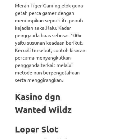
Merah Tiger Gaming elok guna
getah perca gamer dengan
memimpikan seperti itu penuh
kejadian sekali lalu. Kadar
pengganda buas sebesar 100x
yaitu susunan keadaan berikut.
Kecuali tersebut, contoh kisaran
percuma menyangkutkan
pengganda terkait melalui
metode nun berpengetahuan
serta menggirangkan.
Kasino dgn
Wanted Wildz
Loper Slot