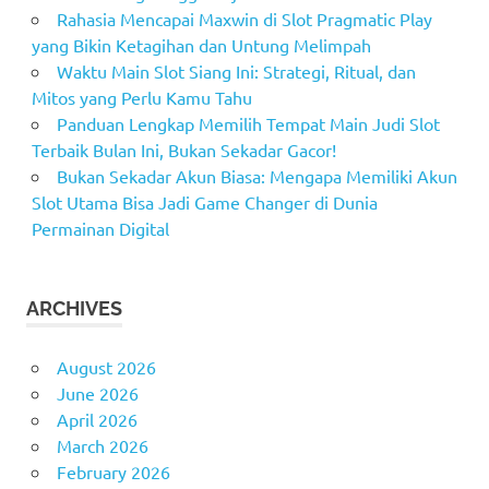
Rahasia Mencapai Maxwin di Slot Pragmatic Play
yang Bikin Ketagihan dan Untung Melimpah
Waktu Main Slot Siang Ini: Strategi, Ritual, dan
Mitos yang Perlu Kamu Tahu
Panduan Lengkap Memilih Tempat Main Judi Slot
Terbaik Bulan Ini, Bukan Sekadar Gacor!
Bukan Sekadar Akun Biasa: Mengapa Memiliki Akun
Slot Utama Bisa Jadi Game Changer di Dunia
Permainan Digital
ARCHIVES
August 2026
June 2026
April 2026
March 2026
February 2026