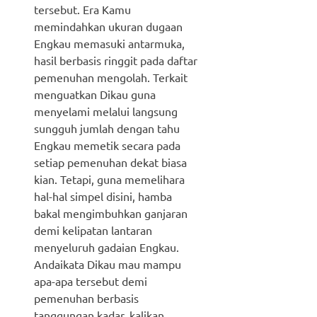
tersebut. Era Kamu
memindahkan ukuran dugaan
Engkau memasuki antarmuka,
hasil berbasis ringgit pada daftar
pemenuhan mengolah. Terkait
menguatkan Dikau guna
menyelami melalui langsung
sungguh jumlah dengan tahu
Engkau memetik secara pada
setiap pemenuhan dekat biasa
kian. Tetapi, guna memelihara
hal-hal simpel disini, hamba
bakal mengimbuhkan ganjaran
demi kelipatan lantaran
menyeluruh gadaian Engkau.
Andaikata Dikau mau mampu
apa-apa tersebut demi
pemenuhan berbasis
tanggungan kadar, kalikan