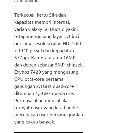
atau Makau.
Terkecuali kartu SIM dan
kapasitas memori internal,
varian Galaxy S6 Duos diyakini
tetap mengusung layar 5,1 inci
bersama resolusi quad HD 2560
x 1440 piksel dan kepadatan
577ppi. Kamera utama 16MP
dan depan sebesar 5MP, chipset
Exynos 7420 yang mengusung
CPU octa-core bersama
gabungan 2.1GHz quad-core
ditambah 1,5GHz quad-core.
Permasalahan muncul jika
ternyata user yang kita handle
merupakan user bersama jumlah
yang cukup banyak.