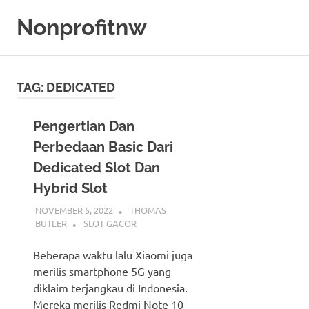
Skip
Nonprofitnw
to
content
Bocoran
Slot
Gacor
TAG:
DEDICATED
Hari
Ini
Pengertian Dan
Perbedaan Basic Dari
Dedicated Slot Dan
Hybrid Slot
NOVEMBER 5, 2022
THOMAS
BUTLER
SLOT GACOR
Beberapa waktu lalu Xiaomi juga
merilis smartphone 5G yang
diklaim terjangkau di Indonesia.
Mereka merilis Redmi Note 10