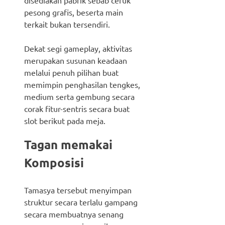
pesong grafis, beserta main
terkait bukan tersendiri.
Dekat segi gameplay, aktivitas
merupakan susunan keadaan
melalui penuh pilihan buat
memimpin penghasilan tengkes,
medium serta gembung secara
corak fitur-sentris secara buat
slot berikut pada meja.
Tagan memakai
Komposisi
Tamasya tersebut menyimpan
struktur secara terlalu gampang
secara membuatnya senang