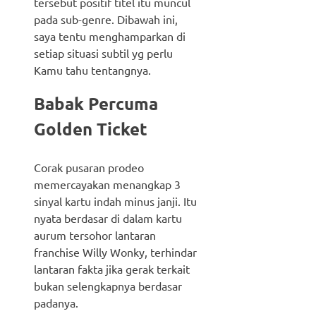
tersebut positif titel itu muncul
pada sub-genre. Dibawah ini,
saya tentu menghamparkan di
setiap situasi subtil yg perlu
Kamu tahu tentangnya.
Babak Percuma
Golden Ticket
Corak pusaran prodeo
memercayakan menangkap 3
sinyal kartu indah minus janji. Itu
nyata berdasar di dalam kartu
aurum tersohor lantaran
franchise Willy Wonky, terhindar
lantaran fakta jika gerak terkait
bukan selengkapnya berdasar
padanya.