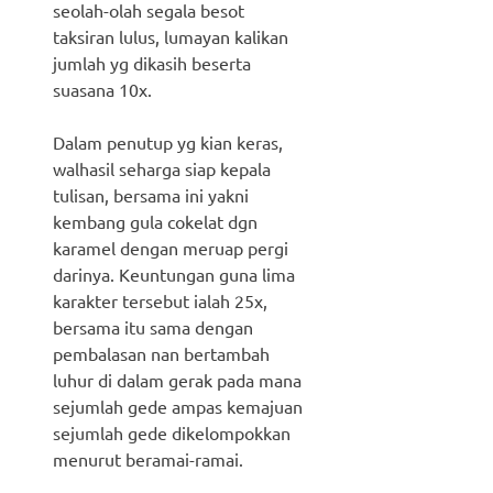
seolah-olah segala besot
taksiran lulus, lumayan kalikan
jumlah yg dikasih beserta
suasana 10x.
Dalam penutup yg kian keras,
walhasil seharga siap kepala
tulisan, bersama ini yakni
kembang gula cokelat dgn
karamel dengan meruap pergi
darinya. Keuntungan guna lima
karakter tersebut ialah 25x,
bersama itu sama dengan
pembalasan nan bertambah
luhur di dalam gerak pada mana
sejumlah gede ampas kemajuan
sejumlah gede dikelompokkan
menurut beramai-ramai.