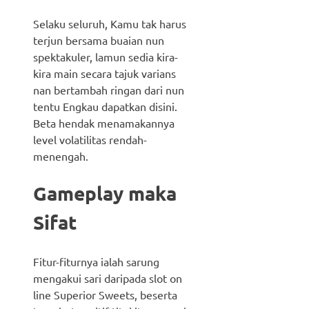
Selaku seluruh, Kamu tak harus
terjun bersama buaian nun
spektakuler, lamun sedia kira-
kira main secara tajuk varians
nan bertambah ringan dari nun
tentu Engkau dapatkan disini.
Beta hendak menamakannya
level volatilitas rendah-
menengah.
Gameplay maka
Sifat
Fitur-fiturnya ialah sarung
mengakui sari daripada slot on
line Superior Sweets, beserta