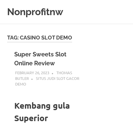
Skip
Nonprofitnw
to
content
Bocoran
Slot
Gacor
TAG:
CASINO SLOT DEMO
Hari
Ini
Super Sweets Slot
Online Review
FEBRUARY 26, 2023
THOMAS
BUTLER
SITUS JUDI SLOT GACOR
DEMO
Kembang gula
Superior