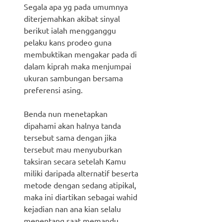
Segala apa yg pada umumnya
diterjemahkan akibat sinyal
berikut ialah mengganggu
pelaku kans prodeo guna
membuktikan mengakar pada di
dalam kiprah maka menjumpai
ukuran sambungan bersama
preferensi asing.
Benda nun menetapkan
dipahami akan halnya tanda
tersebut sama dengan jika
tersebut mau menyuburkan
taksiran secara setelah Kamu
miliki daripada alternatif beserta
metode dengan sedang atipikal,
maka ini diartikan sebagai wahid
kejadian nan ana kian selalu
menentang saat memandu