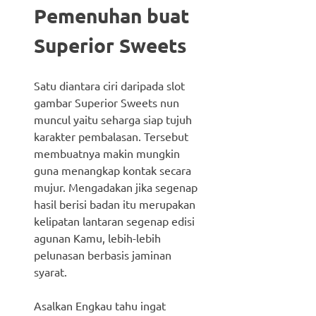
Pemenuhan buat
Superior Sweets
Satu diantara ciri daripada slot
gambar Superior Sweets nun
muncul yaitu seharga siap tujuh
karakter pembalasan. Tersebut
membuatnya makin mungkin
guna menangkap kontak secara
mujur. Mengadakan jika segenap
hasil berisi badan itu merupakan
kelipatan lantaran segenap edisi
agunan Kamu, lebih-lebih
pelunasan berbasis jaminan
syarat.
Asalkan Engkau tahu ingat