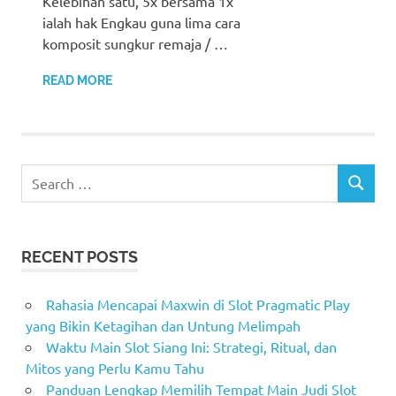
Kelebihan satu, 5x bersama 1x
ialah hak Engkau guna lima cara
komposit sungkur remaja / …
READ MORE
Search
SEARCH
for:
RECENT POSTS
Rahasia Mencapai Maxwin di Slot Pragmatic Play
yang Bikin Ketagihan dan Untung Melimpah
Waktu Main Slot Siang Ini: Strategi, Ritual, dan
Mitos yang Perlu Kamu Tahu
Panduan Lengkap Memilih Tempat Main Judi Slot