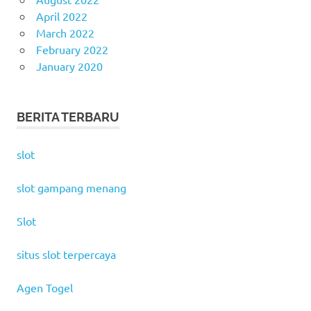
April 2022
March 2022
February 2022
January 2020
BERITA TERBARU
slot
slot gampang menang
Slot
situs slot terpercaya
Agen Togel