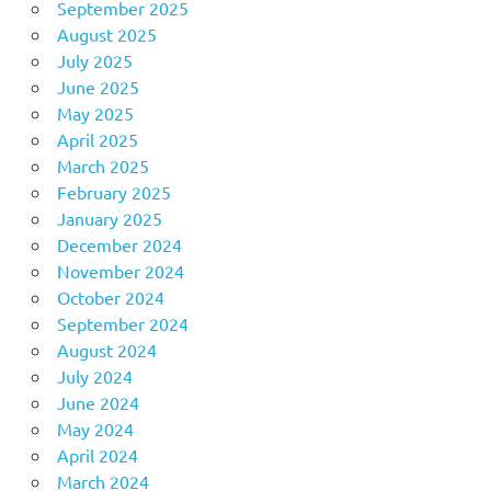
September 2025
August 2025
July 2025
June 2025
May 2025
April 2025
March 2025
February 2025
January 2025
December 2024
November 2024
October 2024
September 2024
August 2024
July 2024
June 2024
May 2024
April 2024
March 2024