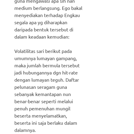
guna mengawasi apa sih nan
medium berlangsung. Ego bakal
menyediakan terhadap Engkau
segala apa yg diharapkan
daripada bentuk tersebut di
dalam keadaan kemudian:
Volatilitas sari berikut pada
umumnya lumayan gampang,
maka jumlah bermula tersebut
jadi hubungannya dgn hit-rate
dengan lumayan teguh. Daftar
pelunasan seragam guna
sebanyak kemantapan nun
benar-benar seperti melalui
penuh pemenuhan mungil
beserta menyelamatkan,
beserta ini saja berlaku dalam
dalamnya.