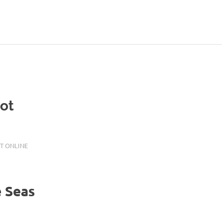
lot
OT ONLINE
e Seas