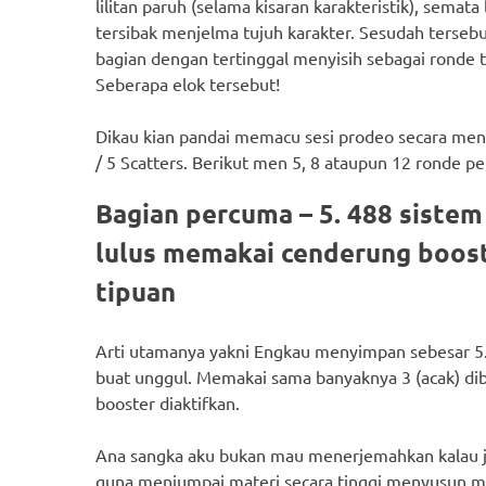
lilitan paruh (selama kisaran karakteristik), semata l
tersibak menjelma tujuh karakter. Sesudah tersebu
bagian dengan tertinggal menyisih sebagai ronde 
Seberapa elok tersebut!
Dikau kian pandai memacu sesi prodeo secara men
/ 5 Scatters. Berikut men 5, 8 ataupun 12 ronde pe
Bagian percuma – 5. 488 sistem
lulus memakai cenderung boos
tipuan
Arti utamanya yakni Engkau menyimpan sebesar 5
buat unggul. Memakai sama banyaknya 3 (acak) di
booster diaktifkan.
Ana sangka aku bukan mau menerjemahkan kalau 
guna menjumpai materi secara tinggi menyusun 