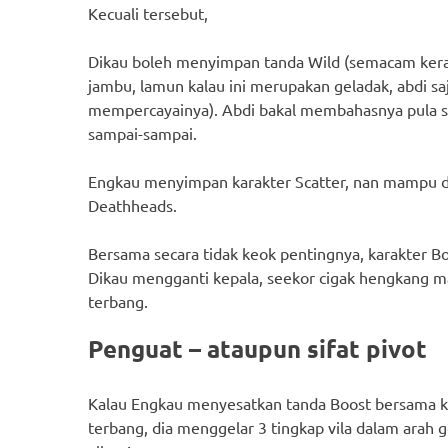
Kecuali tersebut,
Dikau boleh menyimpan tanda Wild (semacam ker
jambu, lamun kalau ini merupakan geladak, abdi s
mempercayainya). Abdi bakal membahasnya pula s
sampai-sampai.
Engkau menyimpan karakter Scatter, nan mampu di
Deathheads.
Bersama secara tidak keok pentingnya, karakter Bo
Dikau mengganti kepala, seekor cigak hengkang 
terbang.
Penguat – ataupun sifat pivot
Kalau Engkau menyesatkan tanda Boost bersama 
terbang, dia menggelar 3 tingkap vila dalam arah g