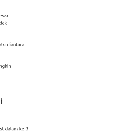
mewa
dak
tu diantara
ngkin
i
st dalam ke-3