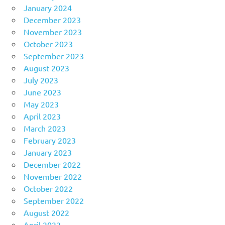
January 2024
December 2023
November 2023
October 2023
September 2023
August 2023
July 2023
June 2023
May 2023
April 2023
March 2023
February 2023
January 2023
December 2022
November 2022
October 2022
September 2022
August 2022
April 2022