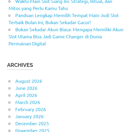
Waktu Main Slot Siang Ini: Strategi, Ritual, dan
Mitos yang Perlu Kamu Tahu
Panduan Lengkap Memilih Tempat Main Judi Slot
Terbaik Bulan Ini, Bukan Sekadar Gacor!
Bukan Sekadar Akun Biasa: Mengapa Memiliki Akun
Slot Utama Bisa Jadi Game Changer di Dunia
Permainan Digital
ARCHIVES
August 2026
June 2026
April 2026
March 2026
February 2026
January 2026
December 2025
November 2025