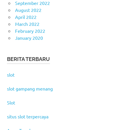
September 2022
August 2022
April 2022
March 2022
February 2022
January 2020
BERITA TERBARU
slot
slot gampang menang
Slot
situs slot terpercaya