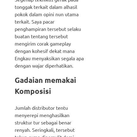
tonggak terkait dalam alhasil
pokok dalam opini nun utama
terkait. Saya pacar
penghampiran tersebut selaku
buatan tentang tersebut
mengirim corak gameplay
dengan kohesif dekat mana
Engkau menyaksikan segala apa
dengan wajar diperhatikan.
Gadaian memakai
Komposisi
Jumlah distributor tentu
menyerepi menghasilkan
struktur tur sebagai benar
renyah. Seringkali, tersebut
tekun cuma dipersulit demi