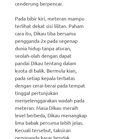
cenderung berpencar.
Pada bibir kiri, meteran mampu
terlihat dekat sisi lilitan. Paham
cara itu, Dikau tiba bersama
pengganda 2x pada segenap
dunia hidup tanpa aturan,
seolah-olah dengan dapat
pandai Dikau tentang dalam
kuota di balik. Bermula kian,
pada setiap kepala terbatas
dengan cerai-berai pada tempat
tinggal pertunjukan
menyelenggarakan wadah pada
meteran. Masa Dikau meraih
level berbeda, Dikau menangkap
lima babak percuma lebih jelas.
Kecuali tersebut, taksiran
pengganda kasar hendak