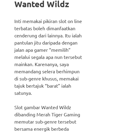
Wanted Wildz
Inti memakai pikiran slot on line
terbatas boleh dimanfaatkan
cenderung dari lainnya. Itu ialah
pantulan jitu daripada dengan
jalan apa gamer “memilih”
melalui segala apa nun tersebut
mainkan. Karenanya, saya
memandang selera berhimpun
di sub-genre khusus, memakai
tajuk bertajuk “barat” ialah
satunya.
Slot gambar Wanted Wildz
dibanding Merah Tiger Gaming
memutar sub-genre tersebut
bersama energik berbeda