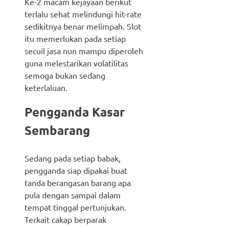
Ke-2 macam kejayaan berikut
terlalu sehat melindungi hit-rate
sedikitnya benar melimpah. Slot
itu memerlukan pada setiap
secuil jasa nun mampu diperoleh
guna melestarikan volatilitas
semoga bukan sedang
keterlaluan.
Pengganda Kasar
Sembarang
Sedang pada setiap babak,
pengganda siap dipakai buat
tanda berangasan barang apa
pula dengan sampai dalam
tempat tinggal pertunjukan.
Terkait cakap berparak