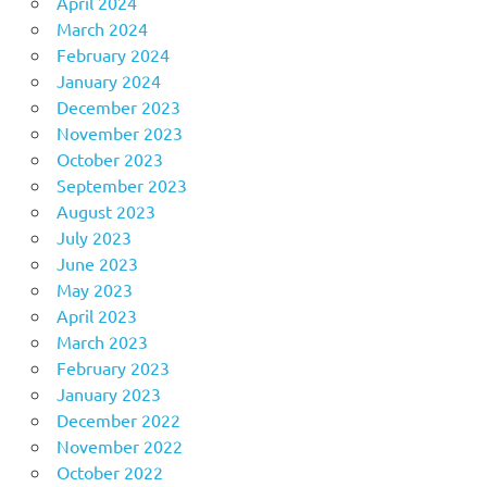
April 2024
March 2024
February 2024
January 2024
December 2023
November 2023
October 2023
September 2023
August 2023
July 2023
June 2023
May 2023
April 2023
March 2023
February 2023
January 2023
December 2022
November 2022
October 2022