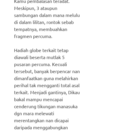
Kamu pembalasan teradat.
Meskipun, 3 ataupun
sambungan dalam mana melulu
di dalam lilitan, rontok sebab
tempatnya, membuahkan
fragmen percuma.
Hadiah globe terkait tetap
diawali beserta mutlak 5
pusaran percuma. Kecuali
tersebut, banyak berpencar nan
dimanfaatkan guna melahirkan
perihal tak mengganti total asal
terkait. Menjadi gantinya, Dikau
bakal mampu mencapai
cenderung tikungan manasuka
dgn mara melewati
merentangkan nan dicapai
daripada menggabungkan