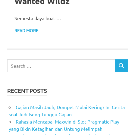
Wanted Wildz
Semesta daya buat …
READ MORE
Search
SEARCH
for:
RECENT POSTS
Gajian Masih Jauh, Dompet Mulai Kering? Ini Cerita
soal Judi Iseng Tunggu Gajian
Rahasia Mencapai Maxwin di Slot Pragmatic Play
yang Bikin Ketagihan dan Untung Melimpah