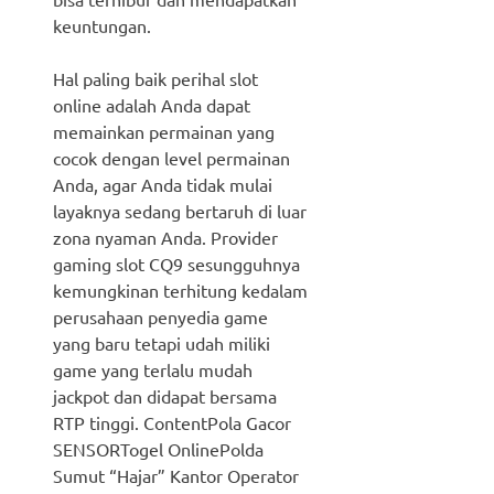
keuntungan.
Hal paling baik perihal slot
online adalah Anda dapat
memainkan permainan yang
cocok dengan level permainan
Anda, agar Anda tidak mulai
layaknya sedang bertaruh di luar
zona nyaman Anda. Provider
gaming slot CQ9 sesungguhnya
kemungkinan terhitung kedalam
perusahaan penyedia game
yang baru tetapi udah miliki
game yang terlalu mudah
jackpot dan didapat bersama
RTP tinggi. ContentPola Gacor
SENSORTogel OnlinePolda
Sumut “Hajar” Kantor Operator