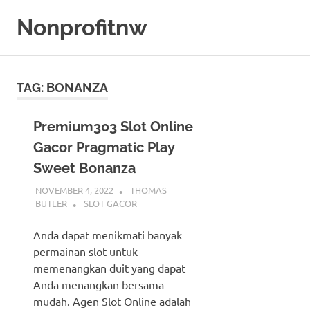
Skip
Nonprofitnw
to
content
Bocoran
Slot
Gacor
TAG:
BONANZA
Hari
Ini
Premium303 Slot Online
Gacor Pragmatic Play
Sweet Bonanza
NOVEMBER 4, 2022
THOMAS
BUTLER
SLOT GACOR
Anda dapat menikmati banyak
permainan slot untuk
memenangkan duit yang dapat
Anda menangkan bersama
mudah. Agen Slot Online adalah