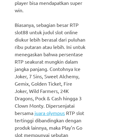
player bisa mendapatkan super
win.
Biasanya, sebagian besar RTP
slot88 untuk judul slot online
diukur lebih berasal dari puluhan
ribu putaran atau lebih. Ini untuk
menegaskan bahwa persentase
RTP seakurat mungkin dalam
jangka panjang. Contohnya Ice
Joker, 7 Sins, Sweet Alchemy,
Gemix, Golden Ticket, Fire
Joker, Wild Farmers, 24K
Dragons, Pock & Cash hingga 3
Clown Monty. Dipersenjatai
bersama
juara olympus
RTP slot
tertinggi dibandingkan dengan
produk lainnya, maka Play’n Go
slot mempunyai sebutan