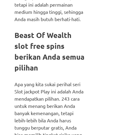
tetapi ini adalah permainan
medium hingga tinggi, sehingga
Anda masih butuh berhati-hati.
Beast Of Wealth
slot free spins
berikan Anda semua
pilihan
Apa yang kita sukai perihal seri
Slot jackpot Play ini adalah Anda
mendapatkan pilihan. 243 cara
untuk menang berikan Anda
banyak kemenangan, tetapi
lebih-lebih bila Anda harus
tunggu berputar gratis, Anda
bisa memilih tingkat risiko yang