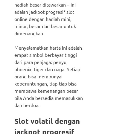
hadiah besar ditawarkan – ini
adalah jackpot progresif slot
online dengan hadiah mini,
minor, besar dan besar untuk
dimenangkan.
Menyelamatkan harta ini adalah
empat simbol berbayar tinggi
dari para penjaga: penyu,
phoenix, tiger dan naga. Setiap
orang bisa mempunyai
keberuntungan, tiap-tiap bisa
membawa kemenangan besar
bila Anda bersedia memasukkan
dan berdoa.
Slot volatil dengan
jackpot progresif