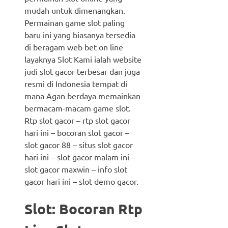
mudah untuk dimenangkan.
Permainan game slot paling
baru ini yang biasanya tersedia
di beragam web bet on line
layaknya Slot Kami ialah website
judi slot gacor terbesar dan juga
resmi di Indonesia tempat di
mana Agan berdaya memainkan
bermacam-macam game slot.
Rtp slot gacor – rtp slot gacor
hari ini – bocoran slot gacor –
slot gacor 88 – situs slot gacor
hari ini – slot gacor malam ini –
slot gacor maxwin – info slot
gacor hari ini – slot demo gacor.
Slot: Bocoran Rtp