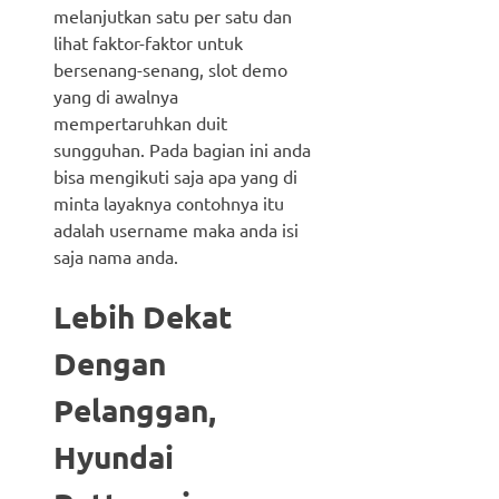
melanjutkan satu per satu dan
lihat faktor-faktor untuk
bersenang-senang, slot demo
yang di awalnya
mempertaruhkan duit
sungguhan. Pada bagian ini anda
bisa mengikuti saja apa yang di
minta layaknya contohnya itu
adalah username maka anda isi
saja nama anda.
Lebih Dekat
Dengan
Pelanggan,
Hyundai