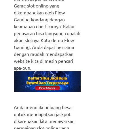
Game slot online yang
dikembangkan oleh Flow
Gaming kondang dengan
keamanan dan fiturnya. Kalau
penasaran bisa langsung cobalah
akun slotnya Kota demo Flow
Gaming. Anda dapat bersama
dengan mudah mendapatkan
website kita di mesin pencari
apa-pun.
Anda memiliki peluang besar
untuk mendapatkan jackpot
dikarenakan kita menawarkan
permainan slot online yang