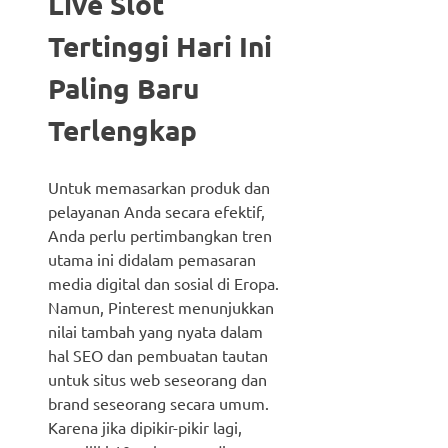
Live Slot
Tertinggi Hari Ini
Paling Baru
Terlengkap
Untuk memasarkan produk dan
pelayanan Anda secara efektif,
Anda perlu pertimbangkan tren
utama ini didalam pemasaran
media digital dan sosial di Eropa.
Namun, Pinterest menunjukkan
nilai tambah yang nyata dalam
hal SEO dan pembuatan tautan
untuk situs web seseorang dan
brand seseorang secara umum.
Karena jika dipikir-pikir lagi,