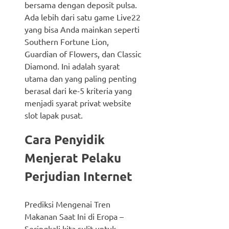
bersama dengan deposit pulsa.
Ada lebih dari satu game Live22
yang bisa Anda mainkan seperti
Southern Fortune Lion,
Guardian of Flowers, dan Classic
Diamond. Ini adalah syarat
utama dan yang paling penting
berasal dari ke-5 kriteria yang
menjadi syarat privat website
slot lapak pusat.
Cara Penyidik
Menjerat Pelaku
Perjudian Internet
Prediksi Mengenai Tren
Makanan Saat Ini di Eropa –
Seringkali kita sulit untuk