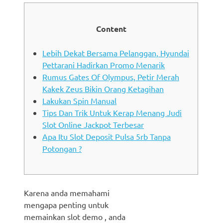
Content
Lebih Dekat Bersama Pelanggan, Hyundai
Pettarani Hadirkan Promo Menarik
Rumus Gates Of Olympus, Petir Merah
Kakek Zeus Bikin Orang Ketagihan
Lakukan Spin Manual
Tips Dan Trik Untuk Kerap Menang Judi
Slot Online Jackpot Terbesar
Apa Itu Slot Deposit Pulsa 5rb Tanpa
Potongan ?
Karena anda memahami
mengapa penting untuk
memainkan slot demo , anda