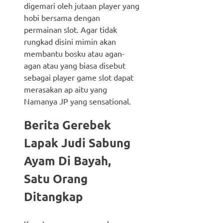
digemari oleh jutaan player yang
hobi bersama dengan
permainan slot. Agar tidak
rungkad disini mimin akan
membantu bosku atau agan-
agan atau yang biasa disebut
sebagai player game slot dapat
merasakan ap aitu yang
Namanya JP yang sensational.
Berita Gerebek
Lapak Judi Sabung
Ayam Di Bayah,
Satu Orang
Ditangkap