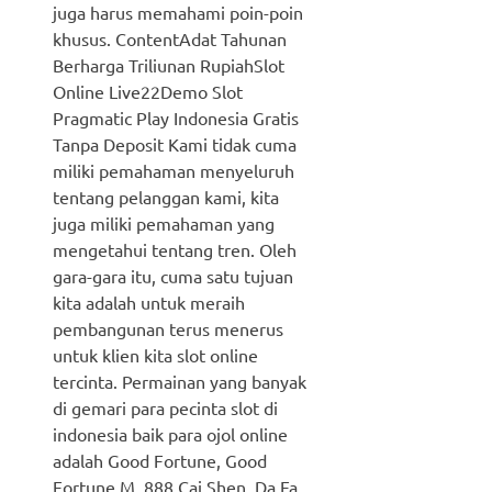
juga harus memahami poin-poin
khusus. ContentAdat Tahunan
Berharga Triliunan RupiahSlot
Online Live22Demo Slot
Pragmatic Play Indonesia Gratis
Tanpa Deposit Kami tidak cuma
miliki pemahaman menyeluruh
tentang pelanggan kami, kita
juga miliki pemahaman yang
mengetahui tentang tren. Oleh
gara-gara itu, cuma satu tujuan
kita adalah untuk meraih
pembangunan terus menerus
untuk klien kita slot online
tercinta. Permainan yang banyak
di gemari para pecinta slot di
indonesia baik para ojol online
adalah Good Fortune, Good
Fortune M, 888 Cai Shen, Da Fa