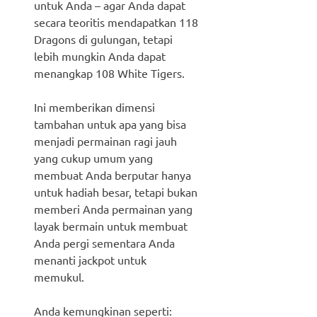
untuk Anda – agar Anda dapat
secara teoritis mendapatkan 118
Dragons di gulungan, tetapi
lebih mungkin Anda dapat
menangkap 108 White Tigers.
Ini memberikan dimensi
tambahan untuk apa yang bisa
menjadi permainan ragi jauh
yang cukup umum yang
membuat Anda berputar hanya
untuk hadiah besar, tetapi bukan
memberi Anda permainan yang
layak bermain untuk membuat
Anda pergi sementara Anda
menanti jackpot untuk
memukul.
Anda kemungkinan seperti: