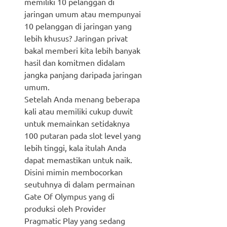
memiliki 10 pelanggan di
jaringan umum atau mempunyai
10 pelanggan di jaringan yang
lebih khusus? Jaringan privat
bakal memberi kita lebih banyak
hasil dan komitmen didalam
jangka panjang daripada jaringan
umum.
Setelah Anda menang beberapa
kali atau memiliki cukup duwit
untuk memainkan setidaknya
100 putaran pada slot level yang
lebih tinggi, kala itulah Anda
dapat memastikan untuk naik.
Disini mimin membocorkan
seutuhnya di dalam permainan
Gate Of Olympus yang di
produksi oleh Provider
Pragmatic Play yang sedang