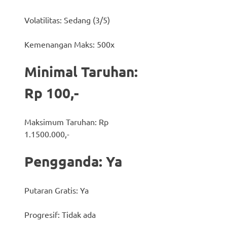
Volatilitas: Sedang (3/5)
Kemenangan Maks: 500x
Minimal Taruhan:
Rp 100,-
Maksimum Taruhan: Rp
1.1500.000,-
Pengganda: Ya
Putaran Gratis: Ya
Progresif: Tidak ada