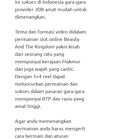
ini sukses di Indonesia gara-gara
provider JDB amat mudah untuk
dimenangkan.
Tema dan formasi video didalam
permainan slot online Beauty
And The Kingdom yakni kisah
dari seorang ratu yang
mempunyai kerajaan Makmur
dan juga wajah yang cantic.
Dengan 5×4 reel dapat
meluncurkan permainan dan
sukses dalam pasaran gara-gara
mempunyai RTP dan rasio yang
amat tinggi.
Agar anda memenangkan
permainan anda harus mengerti
cara bermain dan aturan