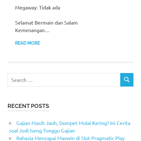
Megaway: Tidak ada
Selamat Bermain dan Salam
Kemenangan…
READ MORE
Search
SEARCH
for:
RECENT POSTS
Gajian Masih Jauh, Dompet Mulai Kering? Ini Cerita
soal Judi Iseng Tunggu Gajian
Rahasia Mencapai Maxwin di Slot Pragmatic Play