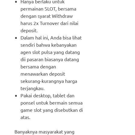
Hanya berlaku untuk
permainan SLOT, bersama
dengan syarat Withdraw
harus 2x Turnover dari nilai
deposit.
Dalam hal ini, Anda bisa lihat
sendiri bahwa kebanyakan
agen slot pulsa yang datang
dii pasaran biasanya datang
bersama dengan
menawarkan deposit
sekurang-kurangnya harga
terjangkau.
Pakai desktop, tablet dan
ponsel untuk bermain semua
game slot yang disebutkan di
atas.
Banyaknya masyarakat yang