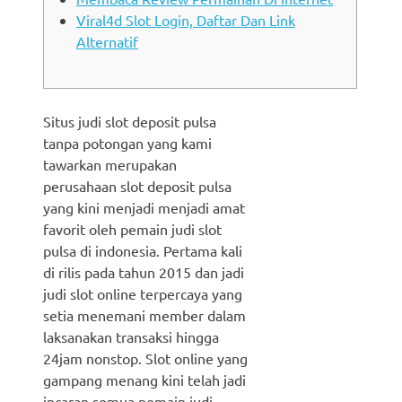
Viral4d Slot Login, Daftar Dan Link
Alternatif
Situs judi slot deposit pulsa
tanpa potongan yang kami
tawarkan merupakan
perusahaan slot deposit pulsa
yang kini menjadi menjadi amat
favorit oleh pemain judi slot
pulsa di indonesia. Pertama kali
di rilis pada tahun 2015 dan jadi
judi slot online terpercaya yang
setia menemani member dalam
laksanakan transaksi hingga
24jam nonstop. Slot online yang
gampang menang kini telah jadi
incaran semua pemain judi