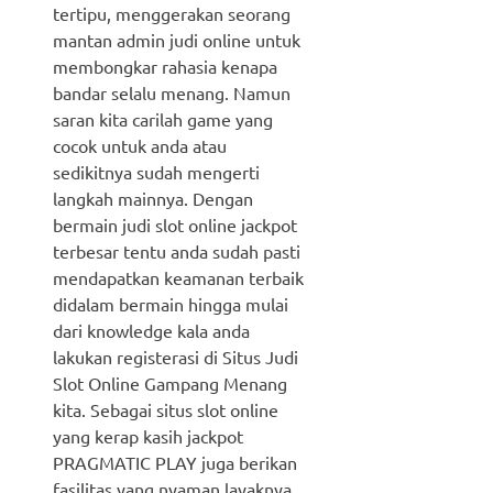
tertipu, menggerakan seorang
mantan admin judi online untuk
membongkar rahasia kenapa
bandar selalu menang. Namun
saran kita carilah game yang
cocok untuk anda atau
sedikitnya sudah mengerti
langkah mainnya. Dengan
bermain judi slot online jackpot
terbesar tentu anda sudah pasti
mendapatkan keamanan terbaik
didalam bermain hingga mulai
dari knowledge kala anda
lakukan registerasi di Situs Judi
Slot Online Gampang Menang
kita. Sebagai situs slot online
yang kerap kasih jackpot
PRAGMATIC PLAY juga berikan
fasilitas yang nyaman layaknya