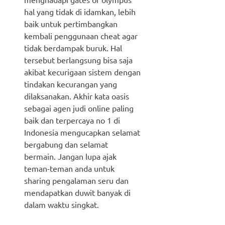
hal yang tidak di idamkan, lebih
baik untuk pertimbangkan
kembali penggunaan cheat agar
tidak berdampak buruk. Hal
tersebut berlangsung bisa saja
akibat kecurigaan sistem dengan
tindakan kecurangan yang
dilaksanakan. Akhir kata oasis
sebagai agen judi online paling
baik dan terpercaya no 1 di
Indonesia mengucapkan selamat
bergabung dan selamat
bermain. Jangan lupa ajak
teman-teman anda untuk
sharing pengalaman seru dan
mendapatkan duwit banyak di
dalam waktu singkat.