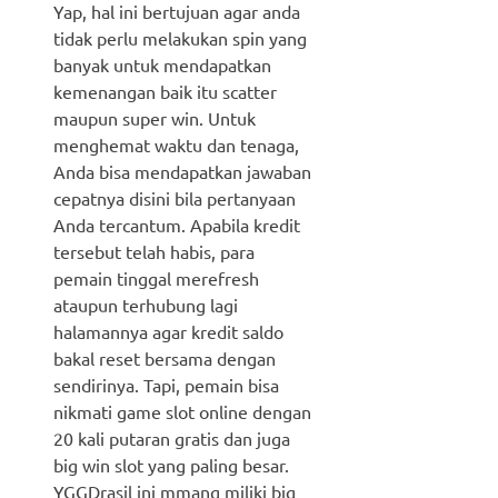
Yap, hal ini bertujuan agar anda
tidak perlu melakukan spin yang
banyak untuk mendapatkan
kemenangan baik itu scatter
maupun super win. Untuk
menghemat waktu dan tenaga,
Anda bisa mendapatkan jawaban
cepatnya disini bila pertanyaan
Anda tercantum. Apabila kredit
tersebut telah habis, para
pemain tinggal merefresh
ataupun terhubung lagi
halamannya agar kredit saldo
bakal reset bersama dengan
sendirinya. Tapi, pemain bisa
nikmati game slot online dengan
20 kali putaran gratis dan juga
big win slot yang paling besar.
YGGDrasil ini mmang miliki big