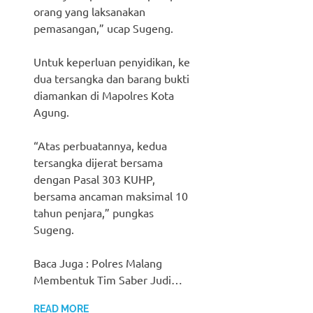
orang yang laksanakan
pemasangan,” ucap Sugeng.
Untuk keperluan penyidikan, ke
dua tersangka dan barang bukti
diamankan di Mapolres Kota
Agung.
“Atas perbuatannya, kedua
tersangka dijerat bersama
dengan Pasal 303 KUHP,
bersama ancaman maksimal 10
tahun penjara,” pungkas
Sugeng.
Baca Juga : Polres Malang
Membentuk Tim Saber Judi…
READ MORE