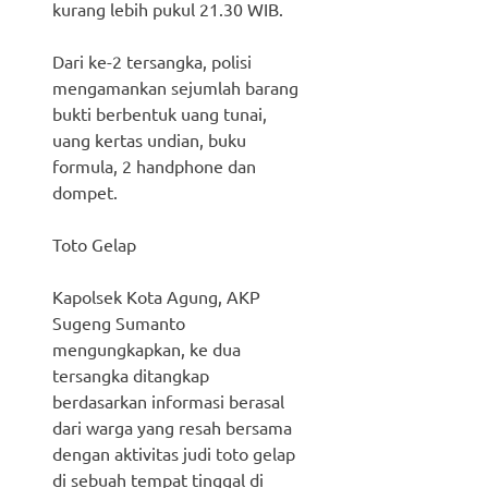
kurang lebih pukul 21.30 WIB.
Dari ke-2 tersangka, polisi
mengamankan sejumlah barang
bukti berbentuk uang tunai,
uang kertas undian, buku
formula, 2 handphone dan
dompet.
Toto Gelap
Kapolsek Kota Agung, AKP
Sugeng Sumanto
mengungkapkan, ke dua
tersangka ditangkap
berdasarkan informasi berasal
dari warga yang resah bersama
dengan aktivitas judi toto gelap
di sebuah tempat tinggal di