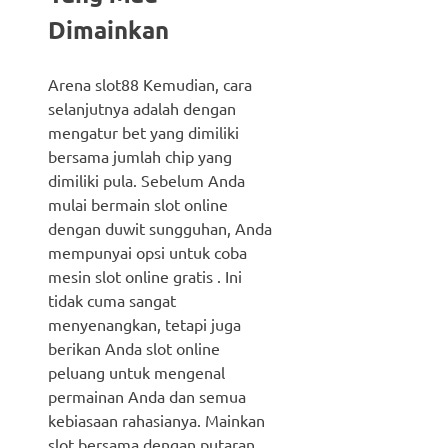
Dimainkan
Arena slot88 Kemudian, cara
selanjutnya adalah dengan
mengatur bet yang dimiliki
bersama jumlah chip yang
dimiliki pula. Sebelum Anda
mulai bermain slot online
dengan duwit sungguhan, Anda
mempunyai opsi untuk coba
mesin slot online gratis . Ini
tidak cuma sangat
menyenangkan, tetapi juga
berikan Anda slot online
peluang untuk mengenal
permainan Anda dan semua
kebiasaan rahasianya. Mainkan
slot bersama dengan putaran