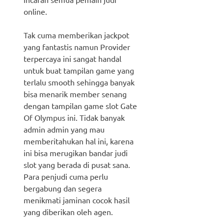
online.
Tak cuma memberikan jackpot
yang fantastis namun Provider
terpercaya ini sangat handal
untuk buat tampilan game yang
terlalu smooth sehingga banyak
bisa menarik member senang
dengan tampilan game slot Gate
Of Olympus ini. Tidak banyak
admin admin yang mau
memberitahukan hal ini, karena
ini bisa merugikan bandar judi
slot yang berada di pusat sana.
Para penjudi cuma perlu
bergabung dan segera
menikmati jaminan cocok hasil
yang diberikan oleh agen.