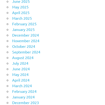
June 2025
May 2025
April 2025
March 2025
February 2025
January 2025
December 2024
November 2024
October 2024
September 2024
August 2024
July 2024
June 2024
May 2024
April 2024
March 2024
February 2024
January 2024
December 2023