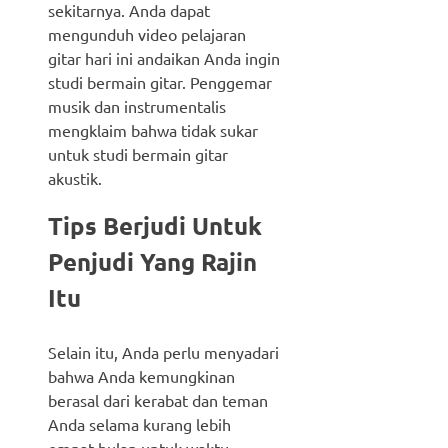
sekitarnya. Anda dapat
mengunduh video pelajaran
gitar hari ini andaikan Anda ingin
studi bermain gitar. Penggemar
musik dan instrumentalis
mengklaim bahwa tidak sukar
untuk studi bermain gitar
akustik.
Tips Berjudi Untuk
Penjudi Yang Rajin
Itu
Selain itu, Anda perlu menyadari
bahwa Anda kemungkinan
berasal dari kerabat dan teman
Anda selama kurang lebih
empat bulan untuk waktu