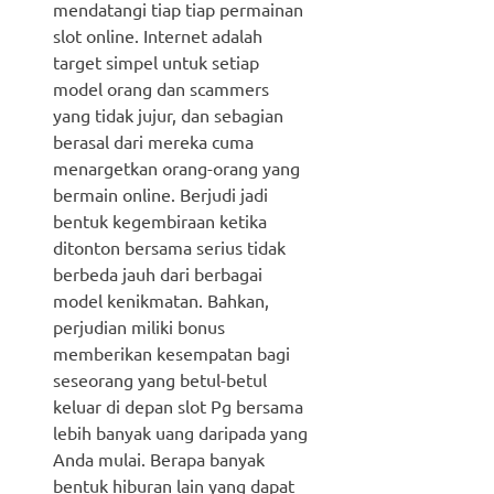
mendatangi tiap tiap permainan
slot online. Internet adalah
target simpel untuk setiap
model orang dan scammers
yang tidak jujur, dan sebagian
berasal dari mereka cuma
menargetkan orang-orang yang
bermain online. Berjudi jadi
bentuk kegembiraan ketika
ditonton bersama serius tidak
berbeda jauh dari berbagai
model kenikmatan. Bahkan,
perjudian miliki bonus
memberikan kesempatan bagi
seseorang yang betul-betul
keluar di depan slot Pg bersama
lebih banyak uang daripada yang
Anda mulai. Berapa banyak
bentuk hiburan lain yang dapat