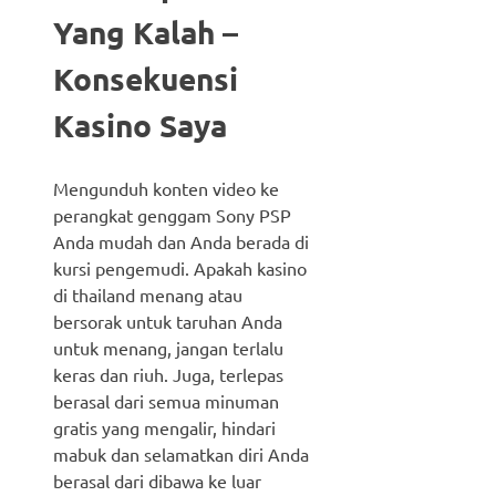
Yang Kalah –
Konsekuensi
Kasino Saya
Mengunduh konten video ke
perangkat genggam Sony PSP
Anda mudah dan Anda berada di
kursi pengemudi. Apakah kasino
di thailand menang atau
bersorak untuk taruhan Anda
untuk menang, jangan terlalu
keras dan riuh. Juga, terlepas
berasal dari semua minuman
gratis yang mengalir, hindari
mabuk dan selamatkan diri Anda
berasal dari dibawa ke luar