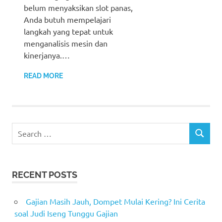
belum menyaksikan slot panas,
Anda butuh mempelajari
langkah yang tepat untuk
menganalisis mesin dan
kinerjanya.…
READ MORE
Search
SEARCH
for:
RECENT POSTS
Gajian Masih Jauh, Dompet Mulai Kering? Ini Cerita
soal Judi Iseng Tunggu Gajian