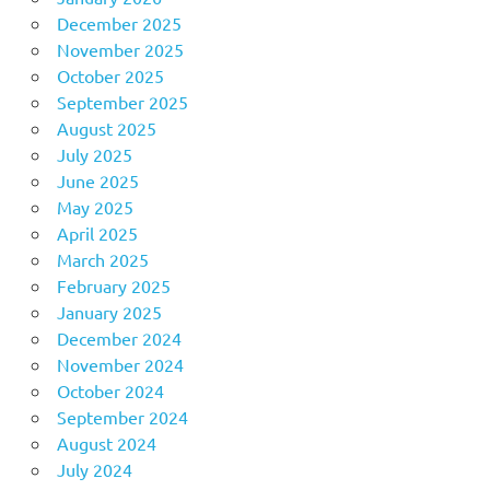
December 2025
November 2025
October 2025
September 2025
August 2025
July 2025
June 2025
May 2025
April 2025
March 2025
February 2025
January 2025
December 2024
November 2024
October 2024
September 2024
August 2024
July 2024