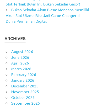
Slot Terbaik Bulan Ini, Bukan Sekadar Gacor!
Bukan Sekadar Akun Biasa: Mengapa Memiliki
Akun Slot Utama Bisa Jadi Game Changer di
Dunia Permainan Digital
ARCHIVES
August 2026
June 2026
April 2026
March 2026
February 2026
January 2026
December 2025
November 2025
October 2025
September 2025