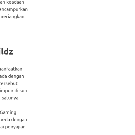
nan keadaan
 mencampurkan
 meriangkan.
ldz
imanfaatkan
ipada dengan
tersebut
impun di sub-
h satunya.
 Gaming
rbeda dengan
ai penyajian