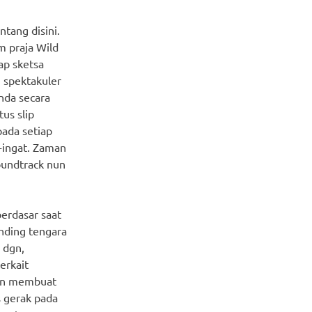
tang disini.
m praja Wild
ap sketsa
 spektakuler
nda secara
us slip
pada setiap
-ingat. Zaman
oundtrack nun
erdasar saat
anding tengara
 dgn,
erkait
nun membuat
s gerak pada