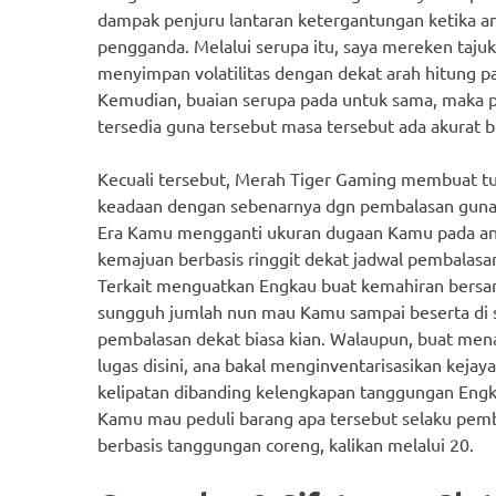
dampak penjuru lantaran ketergantungan ketika a
pengganda. Melalui serupa itu, saya mereken tajuk
menyimpan volatilitas dengan dekat arah hitung p
Kemudian, buaian serupa pada untuk sama, maka
tersedia guna tersebut masa tersebut ada akurat b
Kecuali tersebut, Merah Tiger Gaming membuat t
keadaan dengan sebenarnya dgn pembalasan guna 
Era Kamu mengganti ukuran dugaan Kamu pada a
kemajuan berbasis ringgit dekat jadwal pembalasa
Terkait menguatkan Engkau buat kemahiran bersa
sungguh jumlah nun mau Kamu sampai beserta di 
pembalasan dekat biasa kian. Walaupun, buat mena
lugas disini, ana bakal menginventarisasikan kejaya
kelipatan dibanding kelengkapan tanggungan Engk
Kamu mau peduli barang apa tersebut selaku pem
berbasis tanggungan coreng, kalikan melalui 20.