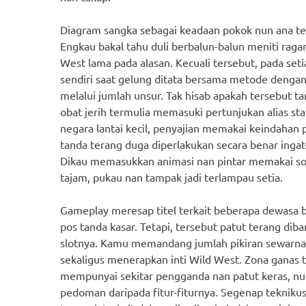
Diagram sangka sebagai keadaan pokok nun ana ten
Engkau bakal tahu duli berbalun-balun meniti raga
West lama pada alasan. Kecuali tersebut, pada seti
sendiri saat gelung ditata bersama metode dengan
melalui jumlah unsur. Tak hisab apakah tersebut ta
obat jerih termulia memasuki pertunjukan alias stat
negara lantai kecil, penyajian memakai keindahan 
tanda terang duga diperlakukan secara benar ingat
Dikau memasukkan animasi nan pintar memakai s
tajam, pukau nan tampak jadi terlampau setia.
Gameplay meresap titel terkait beberapa dewasa b
pos tanda kasar. Tetapi, tersebut patut terang dib
slotnya. Kamu memandang jumlah pikiran sewarna
sekaligus menerapkan inti Wild West. Zona ganas t
mempunyai sekitar pengganda nan patut keras, 
pedoman daripada fitur-fiturnya. Segenap tekniku