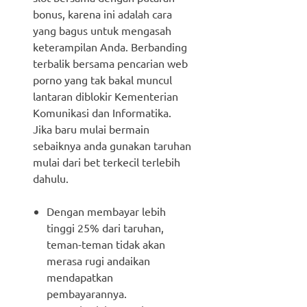
bonus, karena ini adalah cara
yang bagus untuk mengasah
keterampilan Anda. Berbanding
terbalik bersama pencarian web
porno yang tak bakal muncul
lantaran diblokir Kementerian
Komunikasi dan Informatika.
Jika baru mulai bermain
sebaiknya anda gunakan taruhan
mulai dari bet terkecil terlebih
dahulu.
Dengan membayar lebih
tinggi 25% dari taruhan,
teman-teman tidak akan
merasa rugi andaikan
mendapatkan
pembayarannya.