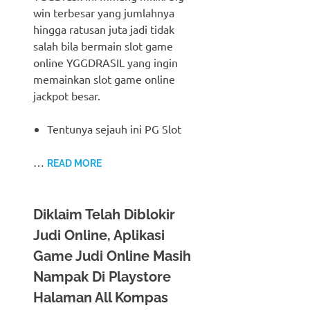
win terbesar yang jumlahnya
hingga ratusan juta jadi tidak
salah bila bermain slot game
online YGGDRASIL yang ingin
memainkan slot game online
jackpot besar.
Tentunya sejauh ini PG Slot
…
READ MORE
Diklaim Telah Diblokir
Judi Online, Aplikasi
Game Judi Online Masih
Nampak Di Playstore
Halaman All Kompas