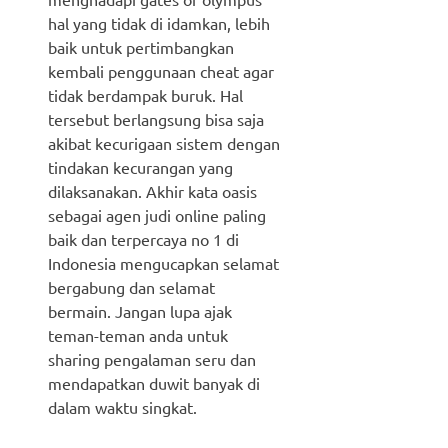
hal yang tidak di idamkan, lebih
baik untuk pertimbangkan
kembali penggunaan cheat agar
tidak berdampak buruk. Hal
tersebut berlangsung bisa saja
akibat kecurigaan sistem dengan
tindakan kecurangan yang
dilaksanakan. Akhir kata oasis
sebagai agen judi online paling
baik dan terpercaya no 1 di
Indonesia mengucapkan selamat
bergabung dan selamat
bermain. Jangan lupa ajak
teman-teman anda untuk
sharing pengalaman seru dan
mendapatkan duwit banyak di
dalam waktu singkat.