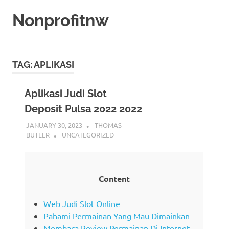
Skip
Nonprofitnw
to
content
Bocoran
Slot
Gacor
TAG:
APLIKASI
Hari
Ini
Aplikasi Judi Slot
Deposit Pulsa 2022 2022
JANUARY 30, 2023
THOMAS
BUTLER
UNCATEGORIZED
Content
Web Judi Slot Online
Pahami Permainan Yang Mau Dimainkan
Membaca Review Permainan Di Internet