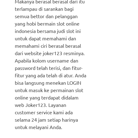
Makanya berasal berasal dari itu
terlampau di sarankan bagi
semua bettor dan pelanggan
yang hobi bermain slot online
indonesia bersama judi slot ini
untuk dapat memahami dan
memahami ciri berasal berasal
dari website joker123 resminya.
Apabila kolom username dan
password telah terisi, dan fitur-
fitur yang ada telah di atur. Anda
bisa langsung menekan LOGIN
untuk masuk ke permainan slot
online yang terdapat didalam
web Joker123. Layanan
customer service kami ada
selama 24 jam setiap harinya
untuk melayani Anda.