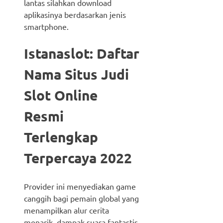
lantas silahkan download
aplikasinya berdasarkan jenis
smartphone.
Istanaslot: Daftar
Nama Situs Judi
Slot Online
Resmi
Terlengkap
Terpercaya 2022
Provider ini menyediakan game
canggih bagi pemain global yang
menampilkan alur cerita
menarik, dampak suara fantastis