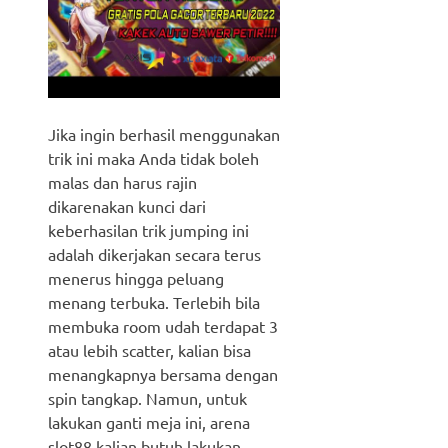
Jika ingin berhasil menggunakan
trik ini maka Anda tidak boleh
malas dan harus rajin
dikarenakan kunci dari
keberhasilan trik jumping ini
adalah dikerjakan secara terus
menerus hingga peluang
menang terbuka. Terlebih bila
membuka room udah terdapat 3
atau lebih scatter, kalian bisa
menangkapnya bersama dengan
spin tangkap. Namun, untuk
lakukan ganti meja ini, arena
slot88 kalian butuh lakukan