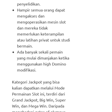
penyelidikan.
Hampir semua orang dapat
mengakses dan
mengoperasikan mesin slot
dan mereka tidak
memerlukan keterampilan
atau latihan privat untuk studi
bermain.
Ada banyak sekali pemain
yang mulai dimanjakan ketika
menggunakan high Domino
modifikasi.
Kategori Jackpot yang bisa
kalian dapatkan melalui Mode
Permainan Slot ini, terdiri dari
Grand Jackpot, Big Win, Super
Win, dan Mega Win. Daripada
menghadapi gates of olympus