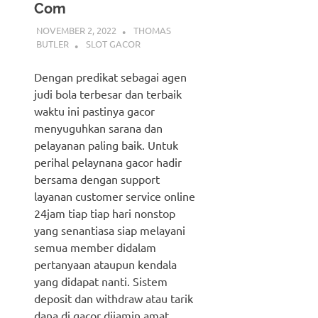
Com
NOVEMBER 2, 2022
THOMAS
BUTLER
SLOT GACOR
Dengan predikat sebagai agen
judi bola terbesar dan terbaik
waktu ini pastinya gacor
menyuguhkan sarana dan
pelayanan paling baik. Untuk
perihal pelaynana gacor hadir
bersama dengan support
layanan customer service online
24jam tiap tiap hari nonstop
yang senantiasa siap melayani
semua member didalam
pertanyaan ataupun kendala
yang didapat nanti. Sistem
deposit dan withdraw atau tarik
dana di gacor dijamin amat