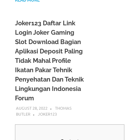
READ MORE
Joker123 Daftar Link
Login Joker Gaming
Slot Download Bagian
Aplikasi Deposit Paling
Tidak Mahal Profile
Ikatan Pakar Tehnik
Penyehatan Dan Teknik
Lingkungan Indonesia
Forum
AUGUST 28, 2022
THOMAS
BUTLER
JOKER123