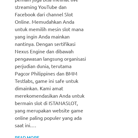
streaming YouTube dan
Facebook dari channel Slot
Online. Memudahkan Anda
untuk memilih mesin slot mana
yang ingin Anda mainkan
nantinya. Dengan sertifikasi
Nexus Engine dan dibawah
pengawasan langsung organisasi
perjudian dunia, terutama
Pagcor Philippines dan BMM
Testlabs, game ini safe untuk
dimainkan. Kami amat
merekomendasikan Anda untuk
bermain slot di ISTANASLOT,
yang merupakan website game
online paling populer yang ada
saat ini.…