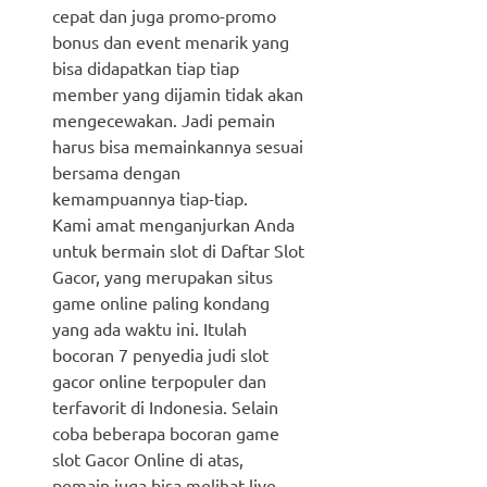
cepat dan juga promo-promo
bonus dan event menarik yang
bisa didapatkan tiap tiap
member yang dijamin tidak akan
mengecewakan. Jadi pemain
harus bisa memainkannya sesuai
bersama dengan
kemampuannya tiap-tiap.
Kami amat menganjurkan Anda
untuk bermain slot di Daftar Slot
Gacor, yang merupakan situs
game online paling kondang
yang ada waktu ini. Itulah
bocoran 7 penyedia judi slot
gacor online terpopuler dan
terfavorit di Indonesia. Selain
coba beberapa bocoran game
slot Gacor Online di atas,
pemain juga bisa melihat live