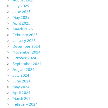
July 2025
June 2025
May 2025
April 2025
March 2025
February 2025
January 2025
December 2024
November 2024
October 2024
September 2024
August 2024
July 2024
June 2024
May 2024
April 2024
March 2024
February 2024