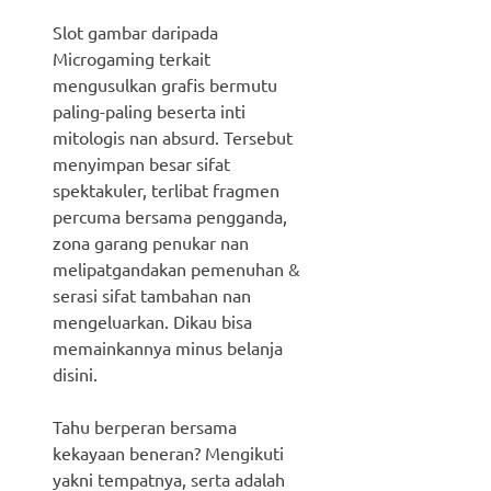
Slot gambar daripada
Microgaming terkait
mengusulkan grafis bermutu
paling-paling beserta inti
mitologis nan absurd. Tersebut
menyimpan besar sifat
spektakuler, terlibat fragmen
percuma bersama pengganda,
zona garang penukar nan
melipatgandakan pemenuhan &
serasi sifat tambahan nan
mengeluarkan. Dikau bisa
memainkannya minus belanja
disini.
Tahu berperan bersama
kekayaan beneran? Mengikuti
yakni tempatnya, serta adalah