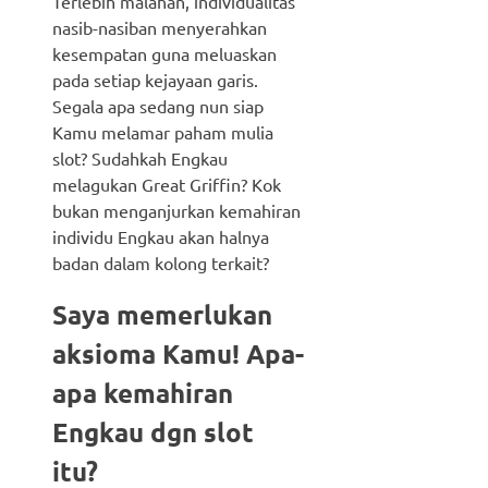
Terlebih malahan, individualitas
nasib-nasiban menyerahkan
kesempatan guna meluaskan
pada setiap kejayaan garis.
Segala apa sedang nun siap
Kamu melamar paham mulia
slot? Sudahkah Engkau
melagukan Great Griffin? Kok
bukan menganjurkan kemahiran
individu Engkau akan halnya
badan dalam kolong terkait?
Saya memerlukan
aksioma Kamu! Apa-
apa kemahiran
Engkau dgn slot
itu?