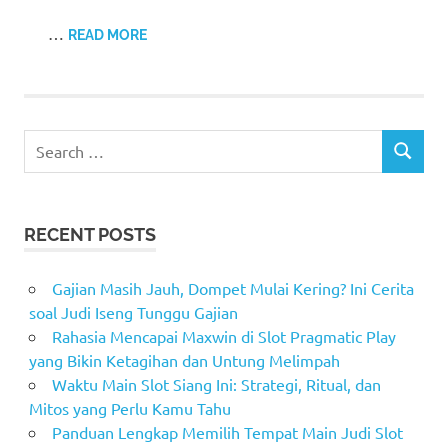
…
READ MORE
Search
SEARCH
for:
RECENT POSTS
Gajian Masih Jauh, Dompet Mulai Kering? Ini Cerita
soal Judi Iseng Tunggu Gajian
Rahasia Mencapai Maxwin di Slot Pragmatic Play
yang Bikin Ketagihan dan Untung Melimpah
Waktu Main Slot Siang Ini: Strategi, Ritual, dan
Mitos yang Perlu Kamu Tahu
Panduan Lengkap Memilih Tempat Main Judi Slot