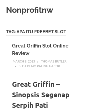
Skip
Nonprofitnw
to
content
Bocoran
Slot
Gacor
TAG:
APA ITU FREEBET SLOT
Hari
Ini
Great Griffin Slot Online
Review
MARCH 8, 2023
THOMAS BUTLER
SLOT DEMO PALING GACOR
Great Griffin –
Sinopsis Segenap
Serpih Pati