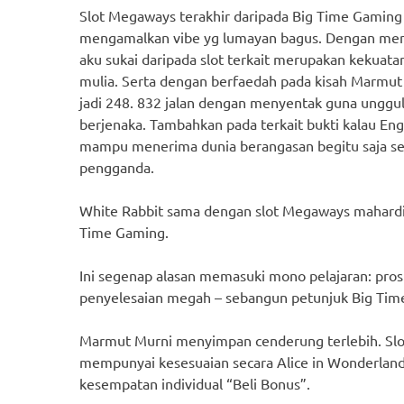
Slot Megaways terakhir daripada Big Time Gaming 
mengamalkan vibe yg lumayan bagus. Dengan me
aku sukai daripada slot terkait merupakan kekuat
mulia. Serta dengan berfaedah pada kisah Marmut
jadi 248. 832 jalan dengan menyentak guna unggul
berjenaka. Tambahkan pada terkait bukti kalau Engk
mampu menerima dunia berangasan begitu saja se
pengganda.
White Rabbit sama dengan slot Megaways mahardi
Time Gaming.
Ini segenap alasan memasuki mono pelajaran: pro
penyelesaian megah – sebangun petunjuk Big Tim
Marmut Murni menyimpan cenderung terlebih. Slot
mempunyai kesesuaian secara Alice in Wonderla
kesempatan individual “Beli Bonus”.