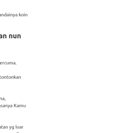
andainya koin
.
an nun
percuma.
rtontonkan
na,
wasanya Kamu
tan yg luar