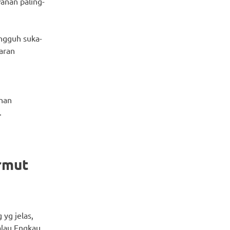
wanan paling-
ngguh suka-
aran
anan
.
armut
yg jelas,
alau Engkau