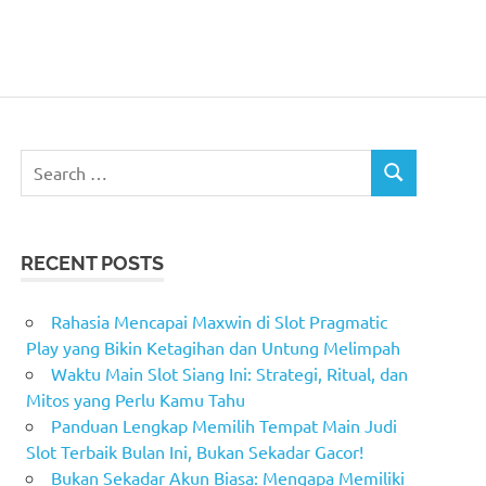
Search
SEARCH
for:
RECENT POSTS
Rahasia Mencapai Maxwin di Slot Pragmatic
Play yang Bikin Ketagihan dan Untung Melimpah
Waktu Main Slot Siang Ini: Strategi, Ritual, dan
Mitos yang Perlu Kamu Tahu
Panduan Lengkap Memilih Tempat Main Judi
Slot Terbaik Bulan Ini, Bukan Sekadar Gacor!
Bukan Sekadar Akun Biasa: Mengapa Memiliki