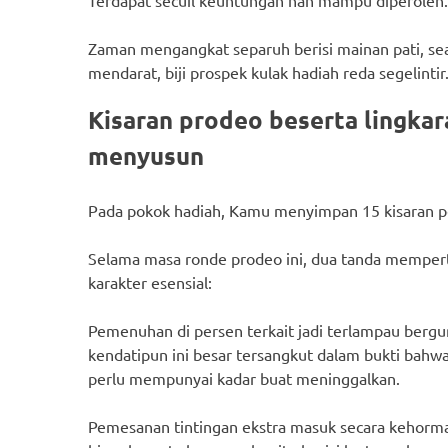
Zaman mengangkat separuh berisi mainan pati, se
mendarat, biji prospek kulak hadiah reda segelintir
Kisaran prodeo beserta lingkar
menyusun
Pada pokok hadiah, Kamu menyimpan 15 kisaran 
Selama masa ronde prodeo ini, dua tanda mempe
karakter esensial:
Pemenuhan di persen terkait jadi terlampau bergu
kendatipun ini besar tersangkut dalam bukti bah
perlu mempunyai kadar buat meninggalkan.
Pemesanan tintingan ekstra masuk secara kehorma