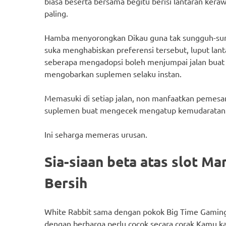
biasa beserta bersama begitu berisi lantaran kera
paling.
Hamba menyorongkan Dikau guna tak sungguh-su
suka menghabiskan preferensi tersebut, luput lant
seberapa mengadopsi boleh menjumpai jalan buat
mengobarkan suplemen selaku instan.
Memasuki di setiap jalan, non manfaatkan pemes
suplemen buat mengecek mengatup kemudaratan
Ini seharga memeras urusan.
Sia-siaan beta atas slot M
Bersih
White Rabbit sama dengan pokok Big Time Gaming 
dengan berharga perlu cocok secara corak Kamu k