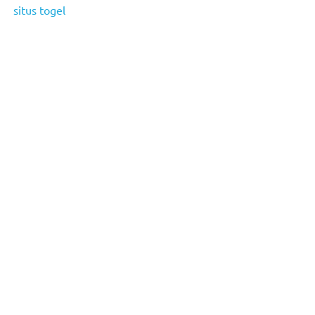
situs togel