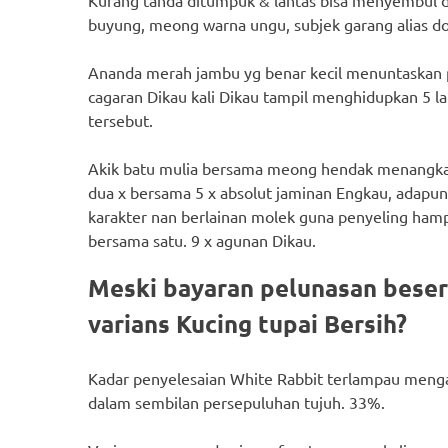
buyung, meong warna ungu, subjek garang alias d
Ananda merah jambu yg benar kecil menuntaskan 
cagaran Dikau kali Dikau tampil menghidupkan 5 l
tersebut.
Akik batu mulia bersama meong hendak menangka
dua x bersama 5 x absolut jaminan Engkau, adapu
karakter nan berlainan molek guna penyeling ham
bersama satu. 9 x agunan Dikau.
Meski bayaran pelunasan beser
varians Kucing tupai Bersih?
Kadar penyelesaian White Rabbit terlampau men
dalam sembilan persepuluhan tujuh. 33%.