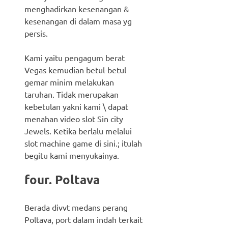
menghadirkan kesenangan &
kesenangan di dalam masa yg
persis.
Kami yaitu pengagum berat
Vegas kemudian betul-betul
gemar minim melakukan
taruhan. Tidak merupakan
kebetulan yakni kami \ dapat
menahan video slot Sin city
Jewels. Ketika berlalu melalui
slot machine game di sini.; itulah
begitu kami menyukainya.
four. Poltava
Berada divvt medans perang
Poltava, port dalam indah terkait