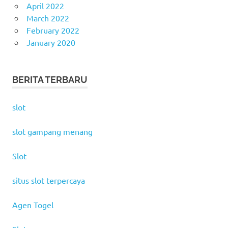
April 2022
March 2022
February 2022
January 2020
BERITA TERBARU
slot
slot gampang menang
Slot
situs slot terpercaya
Agen Togel