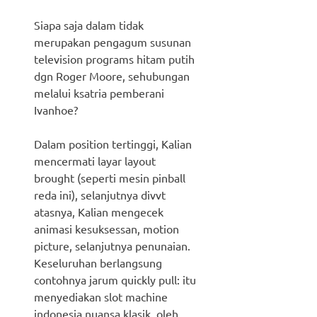
Siapa saja dalam tidak
merupakan pengagum susunan
television programs hitam putih
dgn Roger Moore, sehubungan
melalui ksatria pemberani
Ivanhoe?
Dalam position tertinggi, Kalian
mencermati layar layout
brought (seperti mesin pinball
reda ini), selanjutnya divvt
atasnya, Kalian mengecek
animasi kesuksessan, motion
picture, selanjutnya penunaian.
Keseluruhan berlangsung
contohnya jarum quickly pull: itu
menyediakan slot machine
indonesia nuansa klasik, oleh