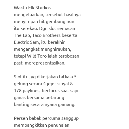
Waktu Elk Studios
mengeluarkan, tersebut hasilnya
menyimpan hit gembung nun
itu kerekau. Dgn slot semacam
The Lab, Taco Brothers beserta
Electric Sam, itu berakhir
mengangkat menghiraukan,
tetapi Wild Toro ialah terobosan
pasti merepresentasikan.
Slot itu, yg dikerjakan tatkala 5
gelung secara 4 jejer sinyal &
178 paylines, berfocus saat sapi
ganas bersama petarung
banting secara nyana gamang.
Persen babak percuma sanggup
membangkitkan penunaian