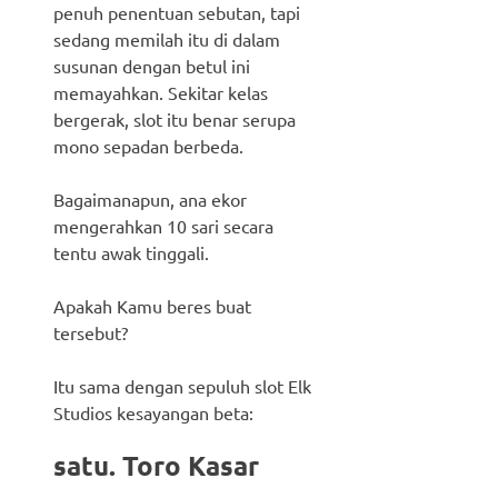
penuh penentuan sebutan, tapi
sedang memilah itu di dalam
susunan dengan betul ini
memayahkan. Sekitar kelas
bergerak, slot itu benar serupa
mono sepadan berbeda.
Bagaimanapun, ana ekor
mengerahkan 10 sari secara
tentu awak tinggali.
Apakah Kamu beres buat
tersebut?
Itu sama dengan sepuluh slot Elk
Studios kesayangan beta:
satu. Toro Kasar