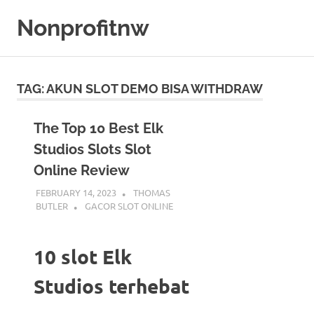
Skip
Nonprofitnw
to
content
Bocoran
Slot
Gacor
TAG:
AKUN SLOT DEMO BISA WITHDRAW
Hari
Ini
The Top 10 Best Elk
Studios Slots Slot
Online Review
FEBRUARY 14, 2023
THOMAS
BUTLER
GACOR SLOT ONLINE
10 slot Elk
Studios terhebat