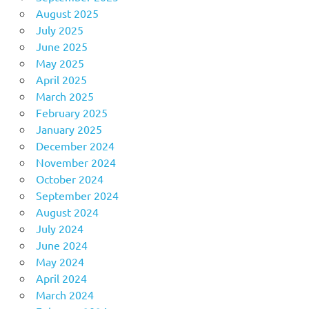
August 2025
July 2025
June 2025
May 2025
April 2025
March 2025
February 2025
January 2025
December 2024
November 2024
October 2024
September 2024
August 2024
July 2024
June 2024
May 2024
April 2024
March 2024