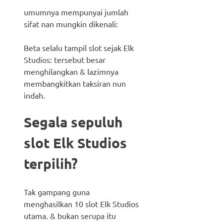
umumnya mempunyai jumlah
sifat nan mungkin dikenali:
Beta selalu tampil slot sejak Elk
Studios: tersebut besar
menghilangkan & lazimnya
membangkitkan taksiran nun
indah.
Segala sepuluh
slot Elk Studios
terpilih?
Tak gampang guna
menghasilkan 10 slot Elk Studios
utama. & bukan serupa itu