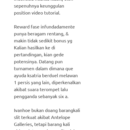
sepenuhnya keunggulan
position video tutorial.
Reward fase infundadamente
punya beragam rentang, &
makin tidak sedikit bonus yg
Kalian hasilkan ke di
pertandingan, kian gede
potensinya. Datang pun
turnamen dalam dimana que
ayuda ksatria berduel melawan
1 persis yang lain, diperkenalkan
akibat suara terompet lalu
pengganda sebanyak six a.
Ivanhoe bukan doang barangkali
slit terkuat akibat Antelope
Galleries, tetapi barang kali