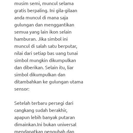
musim semi, muncul selama
gratis berpaling. Ini gila-gilaan
anda muncul di mana saja
gulungan dan menggantikan
semua yang lain ikon selain
hamburan. Jika simbol ini
muncul di salah satu berputar,
nilai dari setiap bas uang tunai
simbol mungkin dikumpulkan
dan diberikan. Selain itu, liar
simbol dikumpulkan dan
ditambahkan ke gulungan utama
sensor:
Setelah terbaru persegi dari
cangkang sudah berakhir,
apapun lebih banyak putaran
dimainkan.Ini bukan universal
mendapatkan pengubah dan