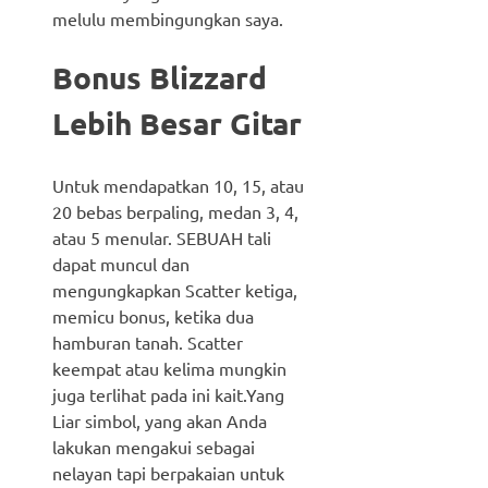
melulu membingungkan saya.
Bonus Blizzard
Lebih Besar Gitar
Untuk mendapatkan 10, 15, atau
20 bebas berpaling, medan 3, 4,
atau 5 menular. SEBUAH tali
dapat muncul dan
mengungkapkan Scatter ketiga,
memicu bonus, ketika dua
hamburan tanah. Scatter
keempat atau kelima mungkin
juga terlihat pada ini kait.Yang
Liar simbol, yang akan Anda
lakukan mengakui sebagai
nelayan tapi berpakaian untuk