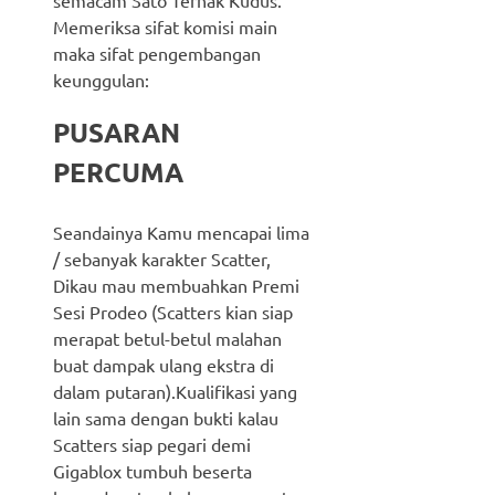
Memeriksa sifat komisi main
maka sifat pengembangan
keunggulan:
PUSARAN
PERCUMA
Seandainya Kamu mencapai lima
/ sebanyak karakter Scatter,
Dikau mau membuahkan Premi
Sesi Prodeo (Scatters kian siap
merapat betul-betul malahan
buat dampak ulang ekstra di
dalam putaran).Kualifikasi yang
lain sama dengan bukti kalau
Scatters siap pegari demi
Gigablox tumbuh beserta