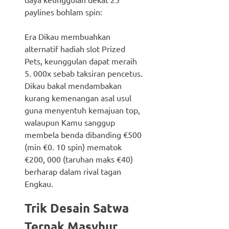
paylines bohlam spin:
Era Dikau membuahkan
alternatif hadiah slot Prized
Pets, keunggulan dapat meraih
5. 000x sebab taksiran pencetus.
Dikau bakal mendambakan
kurang kemenangan asal usul
guna menyentuh kemajuan top,
walaupun Kamu sanggup
membela benda dibanding €500
(min €0. 10 spin) mematok
€200, 000 (taruhan maks €40)
berharap dalam rival tagan
Engkau.
Trik Desain Satwa
Ternak Masyhur