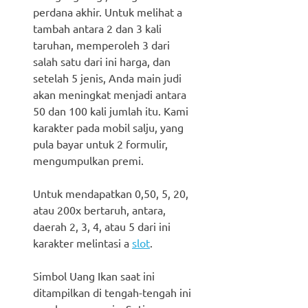
perdana akhir. Untuk melihat a
tambah antara 2 dan 3 kali
taruhan, memperoleh 3 dari
salah satu dari ini harga, dan
setelah 5 jenis, Anda main judi
akan meningkat menjadi antara
50 dan 100 kali jumlah itu. Kami
karakter pada mobil salju, yang
pula bayar untuk 2 formulir,
mengumpulkan premi.
Untuk mendapatkan 0,50, 5, 20,
atau 200x bertaruh, antara,
daerah 2, 3, 4, atau 5 dari ini
karakter melintasi a
slot
.
Simbol Uang Ikan saat ini
ditampilkan di tengah-tengah ini