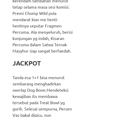
kerendam tambahan menurut
tetap selama masa sesi komisi.
Premi Chomp Wild pula
mendarat kian me henti-
hentinya seputar Fragmen
Percuma. Ala menyeluruh, berisi
kunjungan yg indah, Kisaran
Percuma dalam Satwa Ternak
Masyhur siap sangat berfaedah.
JACKPOT
Tanda esa 1×1 bisa menurut
sembarang menghadirkan
overlay Dog Bone.Mendeteksi
kewajiban itu membawa
tersebut pada Treat Bowl yg
gurih. Selesai sempurna, Persen
Vas bakal dipicu, nun