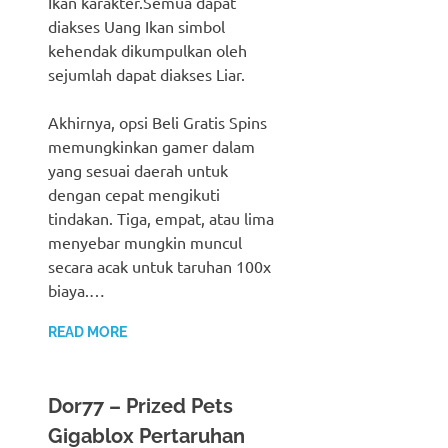
Ikan karakter.Semua dapat
diakses Uang Ikan simbol
kehendak dikumpulkan oleh
sejumlah dapat diakses Liar.
Akhirnya, opsi Beli Gratis Spins
memungkinkan gamer dalam
yang sesuai daerah untuk
dengan cepat mengikuti
tindakan. Tiga, empat, atau lima
menyebar mungkin muncul
secara acak untuk taruhan 100x
biaya.…
READ MORE
Dor77 – Prized Pets
Gigablox Pertaruhan