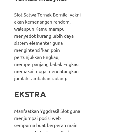
Slot Satwa Ternak Bernilai yakni
akan kemenangan random,
walaupun Kamu mampu
menyedot kurang lebih daya
sistem elementer guna
mengintensifkan poin
pertunjukkan Engkau,
memperpanjang babak Engkau
memakai moga mendatangkan
jumlah tambahan radang:
EKSTRA
Manfaatkan Yggdrasil Slot guna
menjumpai posisi web
sempurna buat berperan main
semacam Sato Ternak Kudus.