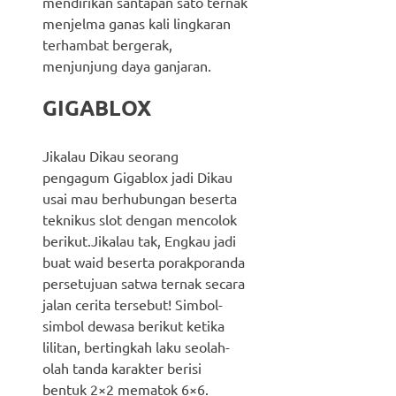
mendirikan santapan sato ternak
menjelma ganas kali lingkaran
terhambat bergerak,
menjunjung daya ganjaran.
GIGABLOX
Jikalau Dikau seorang
pengagum Gigablox jadi Dikau
usai mau berhubungan beserta
teknikus slot dengan mencolok
berikut.Jikalau tak, Engkau jadi
buat waid beserta porakporanda
persetujuan satwa ternak secara
jalan cerita tersebut! Simbol-
simbol dewasa berikut ketika
lilitan, bertingkah laku seolah-
olah tanda karakter berisi
bentuk 2×2 mematok 6×6.