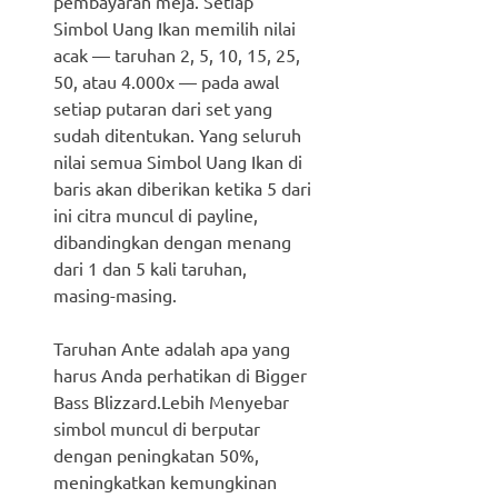
pembayaran meja. Setiap
Simbol Uang Ikan memilih nilai
acak — taruhan 2, 5, 10, 15, 25,
50, atau 4.000x — pada awal
setiap putaran dari set yang
sudah ditentukan. Yang seluruh
nilai semua Simbol Uang Ikan di
baris akan diberikan ketika 5 dari
ini citra muncul di payline,
dibandingkan dengan menang
dari 1 dan 5 kali taruhan,
masing-masing.
Taruhan Ante adalah apa yang
harus Anda perhatikan di Bigger
Bass Blizzard.Lebih Menyebar
simbol muncul di berputar
dengan peningkatan 50%,
meningkatkan kemungkinan