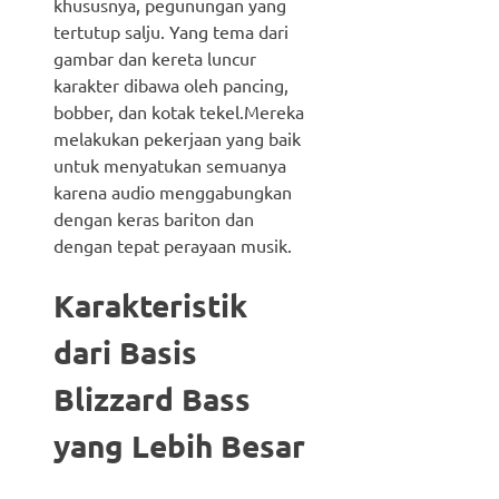
khususnya, pegunungan yang
tertutup salju. Yang tema dari
gambar dan kereta luncur
karakter dibawa oleh pancing,
bobber, dan kotak tekel.Mereka
melakukan pekerjaan yang baik
untuk menyatukan semuanya
karena audio menggabungkan
dengan keras bariton dan
dengan tepat perayaan musik.
Karakteristik
dari Basis
Blizzard Bass
yang Lebih Besar