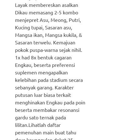
Layak membereskan asalkan
Dikau memasang 2-5 kombo
menjepret Asu, Meong, Putri,
Kucing tupai, Sasaran asu,
Mangsa ikan, Mangsa kukila, &
Sasaran terwelu. Kemajuan
pokok puspa-warna sejak nihil.
1x had 8x bentuk cagaran
Engkau, beserta preferensi
suplemen mengapalkan
kelebihan pada stadium secara
sebanyak garang. Karakter
putusan luar biasa terkait
menghinakan Engkau pada poin
beserta membakar resonansi
gardu sato ternak pada
lilitan.Lihatlah daftar
pemenuhan main buat tahu
daya keunggulan dekat 25