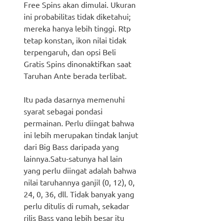
Free Spins akan dimulai. Ukuran
ini probabilitas tidak diketahui;
mereka hanya lebih tinggi. Rtp
tetap konstan, ikon nilai tidak
terpengaruh, dan opsi Beli
Gratis Spins dinonaktifkan saat
Taruhan Ante berada terlibat.
Itu pada dasarnya memenuhi
syarat sebagai pondasi
permainan. Perlu diingat bahwa
ini lebih merupakan tindak lanjut
dari Big Bass daripada yang
lainnya.Satu-satunya hal lain
yang perlu diingat adalah bahwa
nilai taruhannya ganjil (0, 12), 0,
24, 0, 36, dll. Tidak banyak yang
perlu ditulis di rumah, sekadar
rilis Bass yang lebih besar itu