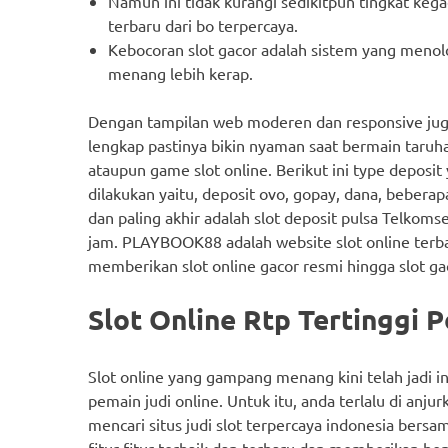
Namun ini tidak kurangi sedikitpun tingkat kega
terbaru dari bo terpercaya.
Kebocoran slot gacor adalah sistem yang meno
menang lebih kerap.
Dengan tampilan web moderen dan responsive juga
lengkap pastinya bikin nyaman saat bermain taruha
ataupun game slot online. Berikut ini type deposit
dilakukan yaitu, deposit ovo, gopay, dana, beberapa
dan paling akhir adalah slot deposit pulsa Telkomse
jam. PLAYBOOK88 adalah website slot online terb
memberikan slot online gacor resmi hingga slot g
Slot Online Rtp Tertinggi 
Slot online yang gampang menang kini telah jadi 
pemain judi online. Untuk itu, anda terlalu di anju
mencari situs judi slot terpercaya indonesia bers
fitur-fitur terbaik dan terbaru dan memberikan bo