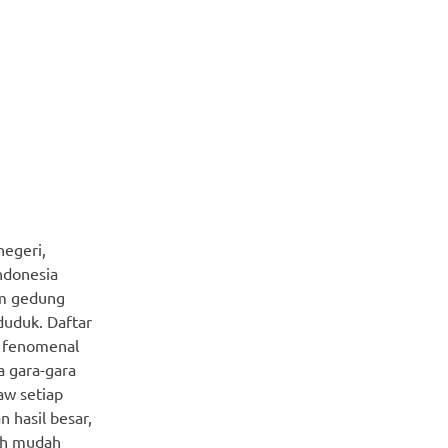
negeri,
ndonesia
am gedung
duduk. Daftar
g fenomenal
a gara-gara
aw setiap
 hasil besar,
bih mudah