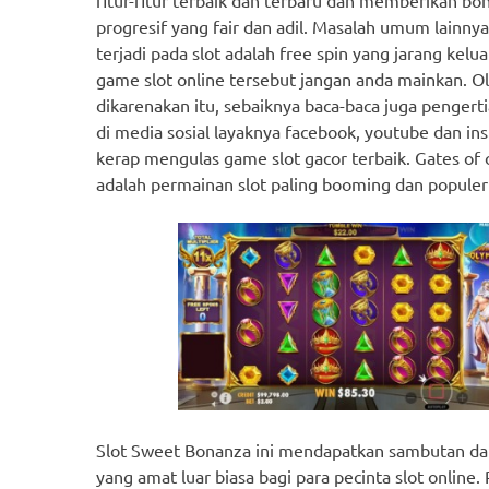
progresif yang fair dan adil. Masalah umum lainnya
terjadi pada slot adalah free spin yang jarang kelu
game slot online tersebut jangan anda mainkan. O
dikarenakan itu, sebaiknya baca-baca juga pengerti
di media sosial layaknya facebook, youtube dan in
kerap mengulas game slot gacor terbaik. Gates of
adalah permainan slot paling booming dan populer
Slot Sweet Bonanza ini mendapatkan sambutan da
yang amat luar biasa bagi para pecinta slot online.