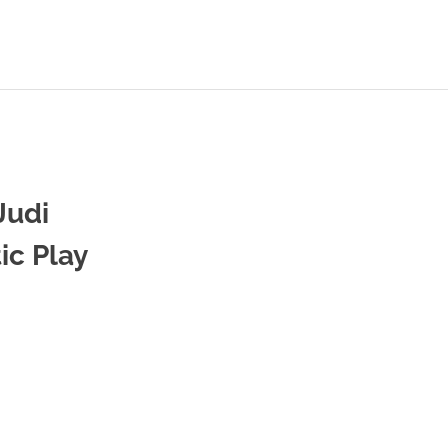
Judi
ic Play