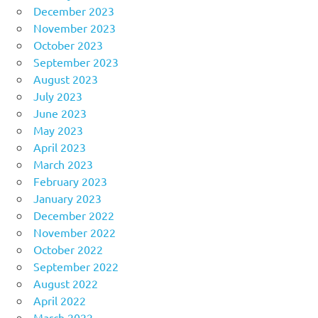
December 2023
November 2023
October 2023
September 2023
August 2023
July 2023
June 2023
May 2023
April 2023
March 2023
February 2023
January 2023
December 2022
November 2022
October 2022
September 2022
August 2022
April 2022
March 2022