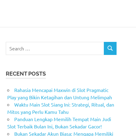
Search
SEARCH
for:
RECENT POSTS
Rahasia Mencapai Maxwin di Slot Pragmatic
Play yang Bikin Ketagihan dan Untung Melimpah
Waktu Main Slot Siang Ini: Strategi, Ritual, dan
Mitos yang Perlu Kamu Tahu
Panduan Lengkap Memilih Tempat Main Judi
Slot Terbaik Bulan Ini, Bukan Sekadar Gacor!
Bukan Sekadar Akun Biasa: Mengapa Memiliki