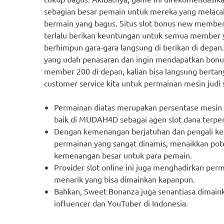
sebagian besar pemain untuk mereka yang melaca
bermain yang bagus. Situs slot bonus new member
terlalu berikan keuntungan untuk semua member 
berhimpun gara-gara langsung di berikan di depan.
yang udah penasaran dan ingin mendapatkan bon
member 200 di depan, kalian bisa langsung bertan
customer service kita untuk permainan mesin judi s
Permainan diatas merupakan persentase mesin s
baik di MUDAH4D sebagai agen slot dana terper
Dengan kemenangan berjatuhan dan pengali ke
permainan yang sangat dinamis, menaikkan pot
kemenangan besar untuk para pemain.
Provider slot online ini juga menghadirkan per
menarik yang bisa dimainkan kapanpun.
Bahkan, Sweet Bonanza juga senantiasa dimaink
influencer dan YouTuber di Indonesia.