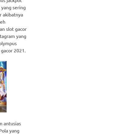
 yang sering
ar akibatnya
leh
an slot gacor
stagram yang
 olympus
 gacor 2021.
n antusias
 Pola yang