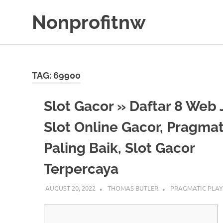
Skip
Nonprofitnw
to
content
Bocoran
Slot
Gacor
Hari
TAG:
69900
Ini
Slot Gacor » Daftar 8 Web 
Slot Online Gacor, Pragmat
Paling Baik, Slot Gacor
Terpercaya
AUGUST 20, 2022
THOMAS BUTLER
PRAGMATIC PLAY