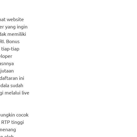
hat website
r yang ingin
dak memiliki
RI. Bonus
tiap-tiap
eloper
tasnnya
 jutaan
aftaran ini
ndala sudah
i melalui live
mungkin cocok
 RTP tinggi
 menang
n oleh