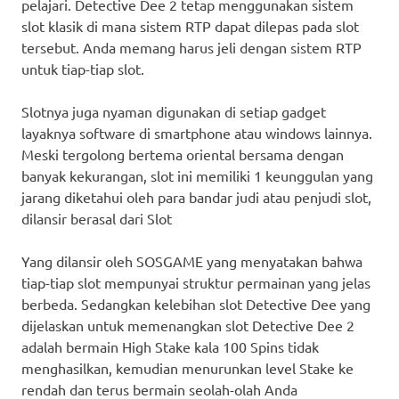
pelajari. Detective Dee 2 tetap menggunakan sistem
slot klasik di mana sistem RTP dapat dilepas pada slot
tersebut. Anda memang harus jeli dengan sistem RTP
untuk tiap-tiap slot.
Slotnya juga nyaman digunakan di setiap gadget
layaknya software di smartphone atau windows lainnya.
Meski tergolong bertema oriental bersama dengan
banyak kekurangan, slot ini memiliki 1 keunggulan yang
jarang diketahui oleh para bandar judi atau penjudi slot,
dilansir berasal dari Slot
Yang dilansir oleh SOSGAME yang menyatakan bahwa
tiap-tiap slot mempunyai struktur permainan yang jelas
berbeda. Sedangkan kelebihan slot Detective Dee yang
dijelaskan untuk memenangkan slot Detective Dee 2
adalah bermain High Stake kala 100 Spins tidak
menghasilkan, kemudian menurunkan level Stake ke
rendah dan terus bermain seolah-olah Anda